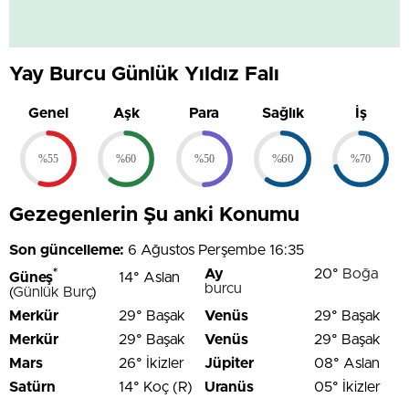
Yay Burcu Günlük Yıldız Falı
Genel
Aşk
Para
Sağlık
İş
%55
%60
%50
%60
%70
Gezegenlerin Şu anki Konumu
Son güncelleme:
6 Ağustos Perşembe 16:35
*
Ay
20°
Boğa
Güneş
14° Aslan
burcu
(
Günlük Burç
)
Merkür
29° Başak
Venüs
29° Başak
Merkür
29° Başak
Venüs
29° Başak
Mars
26° İkizler
Jüpiter
08° Aslan
Satürn
14° Koç (R)
Uranüs
05° İkizler