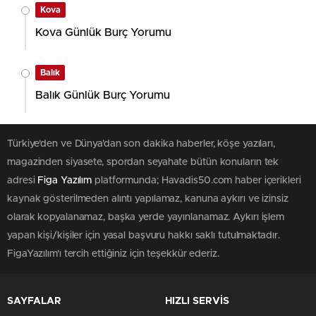
Kova
Kova Günlük Burç Yorumu
Balık
Balık Günlük Burç Yorumu
Türkiye'den ve Dünya’dan son dakika haberler, köşe yazıları,
magazinden siyasete, spordan seyahate bütün konuların tek
adresi
Figa Yazılım
platformunda; Havadis50.com haber içerikleri
kaynak gösterilmeden alıntı yapılamaz, kanuna aykırı ve izinsiz
olarak kopyalanamaz, başka yerde yayınlanamaz. Aykırı işlem
yapan kişi/kişiler için yasal başvuru hakkı saklı tutulmaktadır.
FigaYazılım'ı tercih ettiğiniz için teşekkür ederiz.
SAYFALAR
HIZLI SERVİS