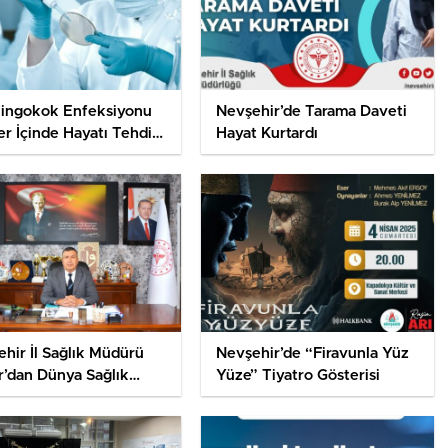
ingokok Enfeksiyonu
Nevşehir’de Tarama Daveti
er İçinde Hayatı Tehdit
Hayat Kurtardı
lir”
hir İl Sağlık Müdürü
Nevşehir’de “Firavunla Yüz
r’dan Dünya Sağlık
Yüze” Tiyatro Gösterisi
 Mesajı