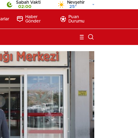
Sabah Vakti
Nevşehir
02:00
25°
Haber
Puan
arlar
Gönder
Durumu
Nevşeh
Beyin 