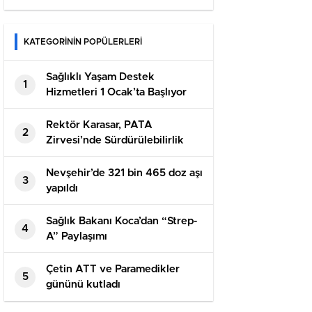
KATEGORİNİN POPÜLERLERİ
Sağlıklı Yaşam Destek
1
Hizmetleri 1 Ocak’ta Başlıyor
Rektör Karasar, PATA
2
Zirvesi’nde Sürdürülebilirlik
Paneline Katıldı
Nevşehir’de 321 bin 465 doz aşı
3
yapıldı
Sağlık Bakanı Koca’dan “Strep-
4
A” Paylaşımı
Çetin ATT ve Paramedikler
5
gününü kutladı