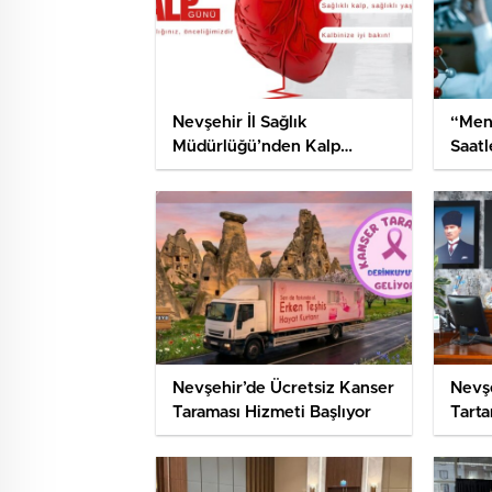
Nevşehir İl Sağlık
“Men
Müdürlüğü’nden Kalp
Saatl
Sağlığı Uyarısı
Edebi
Nevşehir’de Ücretsiz Kanser
Nevşe
Taraması Hizmeti Başlıyor
Tarta
Günü