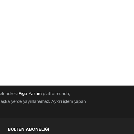
tek adresi
Figa Yazılım
platformunda;
 başka yerde yayınlanamaz. Aykırı işlem yapan
BÜLTEN ABONELİĞİ