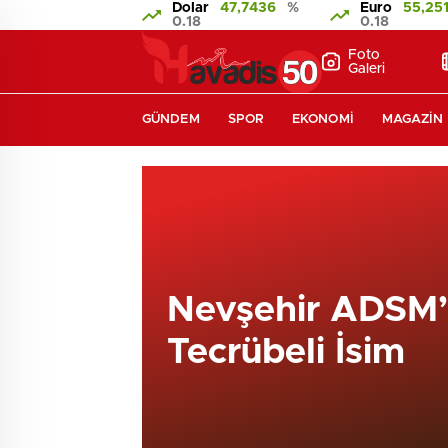
Dolar
47,7436
%
Euro
55,25
0.18
0.18
Foto
Galeri
GÜNDEM
SPOR
EKONOMI
MAGAZIN
Nevşehir ADSM’
Tecrübeli İsim