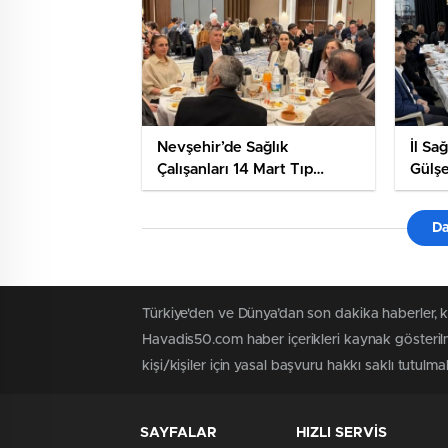
Nevşehir’de Sağlık
İl Sa
Çalışanları 14 Mart Tıp
Gülşe
Bayramı’nda İftar Sofrasında
ile İf
Buluştu
Da
Türkiye'den ve Dünya’dan son dakika haberler, 
Havadis50.com haber içerikleri kaynak gösterilm
kişi/kişiler için yasal başvuru hakkı saklı tutulmak
SAYFALAR
HIZLI SERVİS