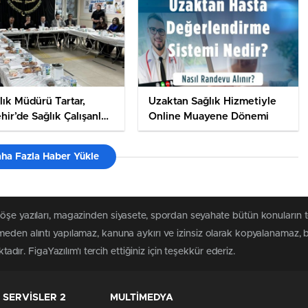
ğlık Müdürü Tartar,
Uzaktan Sağlık Hizmetiyle
hir’de Sağlık Çalışanları
Online Muayene Dönemi
tar Açtı
ha Fazla Haber Yükle
köşe yazıları, magazinden siyasete, spordan seyahate bütün konuların 
eden alıntı yapılamaz, kanuna aykırı ve izinsiz olarak kopyalanamaz,
tadır. FigaYazılım'ı tercih ettiğiniz için teşekkür ederiz.
SERVİSLER 2
MULTİMEDYA