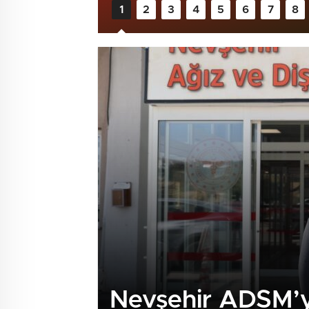
Nevşehir ADSM’ye