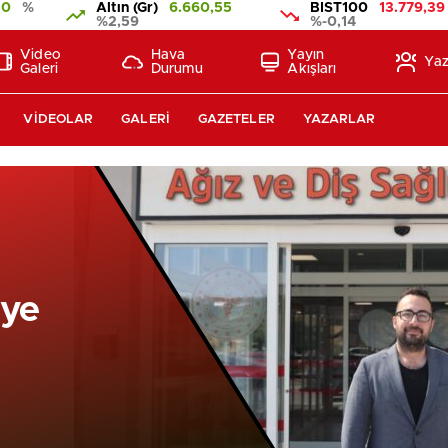
10
%
Altın (Gr)
6.660,55
BIST100
13.779,39
%2,59
%-0,14
Video
Hava
Yayın
Yaz
Galeri
Durumu
Akışları
VIDEOLAR
GALERI
GAZETELER
YAZARLAR
ye