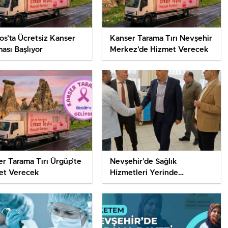
s’ta Ücretsiz Kanser
Kanser Tarama Tırı Nevşehir
ası Başlıyor
Merkez’de Hizmet Verecek
r Tarama Tırı Ürgüp’te
Nevşehir’de Sağlık
et Verecek
Hizmetleri Yerinde
Değerlendirilmeye Devam
Ediyor