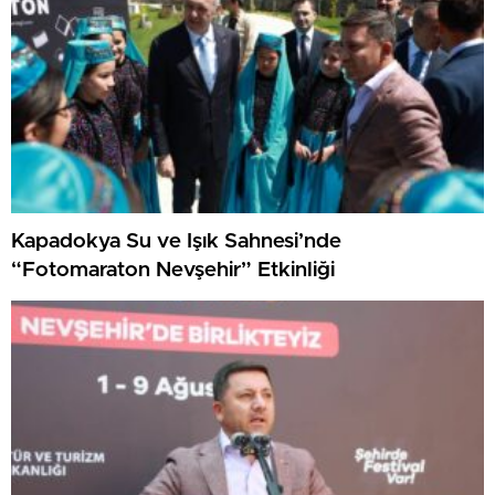
Kapadokya Su ve Işık Sahnesi’nde
“Fotomaraton Nevşehir” Etkinliği