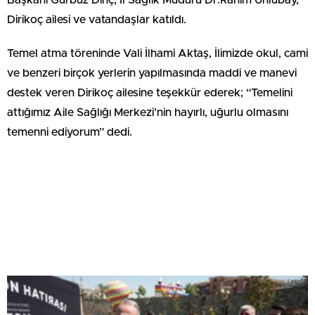
Başkanı Gürbüz Dinç, İl Sağlık Müdürü Dr.Rahim Ünlübay,
Dirikoç ailesi ve vatandaşlar katıldı.
Temel atma töreninde Vali İlhami Aktaş, İlimizde okul, cami
ve benzeri birçok yerlerin yapılmasında maddi ve manevi
destek veren Dirikoç ailesine teşekkür ederek; “Temelini
attığımız Aile Sağlığı Merkezi’nin hayırlı, uğurlu olmasını
temenni ediyorum” dedi.