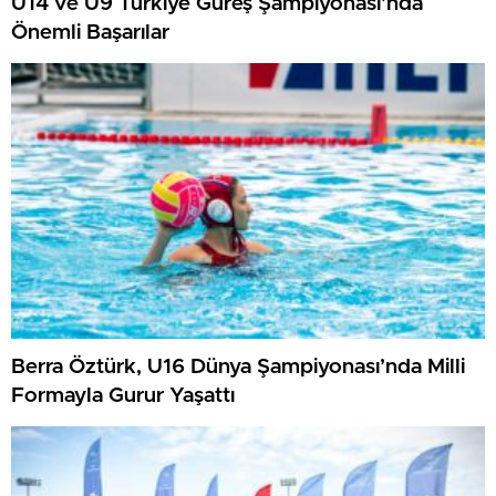
U14 ve U9 Türkiye Güreş Şampiyonası’nda
Önemli Başarılar
Berra Öztürk, U16 Dünya Şampiyonası’nda Milli
Formayla Gurur Yaşattı