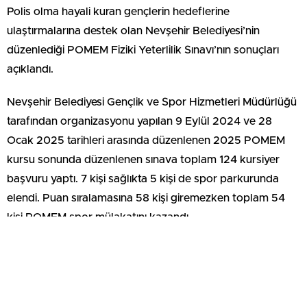
Polis olma hayali kuran gençlerin hedeflerine
ulaştırmalarına destek olan Nevşehir Belediyesi’nin
düzenlediği POMEM Fiziki Yeterlilik Sınavı’nın sonuçları
açıklandı.
Nevşehir Belediyesi Gençlik ve Spor Hizmetleri Müdürlüğü
tarafından organizasyonu yapılan 9 Eylül 2024 ve 28
Ocak 2025 tarihleri arasında düzenlenen 2025 POMEM
kursu sonunda düzenlenen sınava toplam 124 kursiyer
başvuru yaptı. 7 kişi sağlıkta 5 kişi de spor parkurunda
elendi. Puan sıralamasına 58 kişi giremezken toplam 54
kişi POMEM spor mülakatını kazandı.
Nevşehir Belediye Başkanı Rasim Arı “Gençlerimiz bizim en
kıymetli varlıklarımız ve geleceğimiz. Hedeflerine
ulaşmalarına yardımcı olmak amacıyla ücretsiz olarak