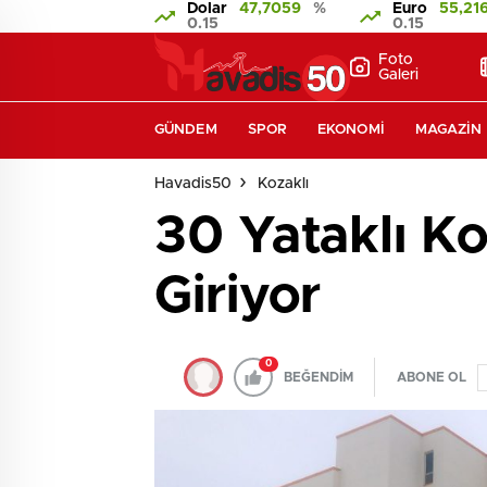
Dolar
47,7059
%
Euro
55,21
0.15
0.15
Foto
Galeri
GÜNDEM
SPOR
EKONOMI
MAGAZIN
Havadis50
Kozaklı
30 Yataklı K
Giriyor
0
BEĞENDİM
ABONE OL