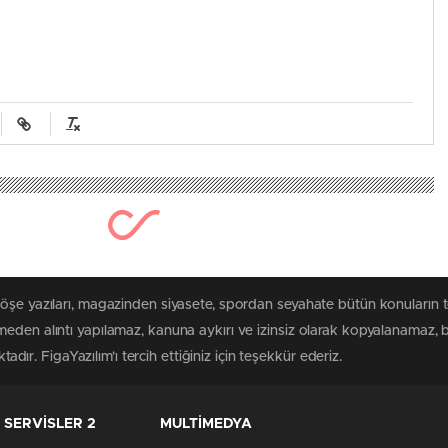
248 kez okunmu
t Hastanesinin yolu 
0
News