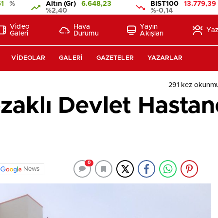
61
%
Altın (Gr)
6.648,23
BIST100
13.779,39
%2,40
%-0,14
Video
Hava
Yayın
Yaz
Galeri
Durumu
Akışları
VIDEOLAR
GALERI
GAZETELER
YAZARLAR
291 kez okunmu
ozaklı Devlet Hastan
0
News