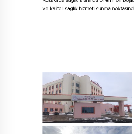
Kozaklı’da sağlık alanında önemli bir bo
ve kaliteli sağlık hizmeti sunma noktasın