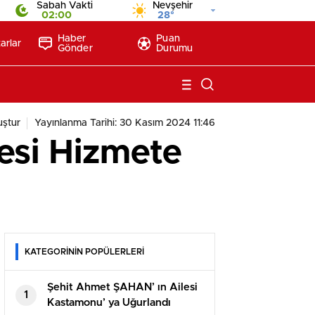
Sabah Vakti
Nevşehir
02:00
28°
Haber
Puan
arlar
Gönder
Durumu
ştur
Yayınlanma Tarihi: 30 Kasım 2024 11:46
esi Hizmete
KATEGORİNİN POPÜLERLERİ
Şehit Ahmet ŞAHAN’ ın Ailesi
1
Kastamonu’ ya Uğurlandı