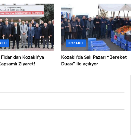
Kavuşmasına Son Bir Adımı
Kaldı’
AKLI
KOZAKLI
i Fidan’dan Kozaklı’ya
Kozaklı’da Salı Pazarı “Bereket
apsamlı Ziyaret!
Duası” ile açılıyor