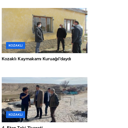
KOZAKLI
Kozaklı Kaymakamı Kuruağıl’daydı
KOZAKLI