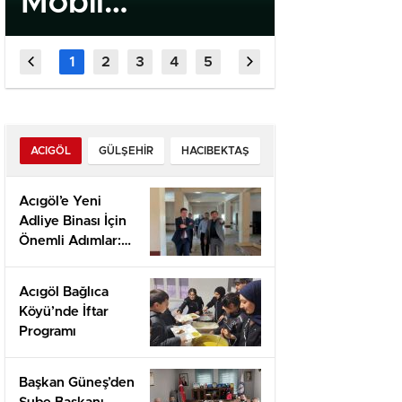
Mobil
Quick 
Uygulaması
High‑In
Kamu Spotu
Slots f
Yayında
Fast‑P
Player
ACIGÖL
GÜLŞEHIR
HACIBEKTAŞ
Acıgöl’e Yeni
Adliye Binası İçin
Önemli Adımlar:
Yerinde İnceleme
ve Proje
Acıgöl Bağlıca
Değerlendirmesi
Köyü’nde İftar
Programı
Başkan Güneş’den