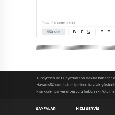
En az 10 karakter gerekli
Gönder
Havadis50
Kozaklı
Kozaklı Devle
0
BEĞENDİM
ABONE OL