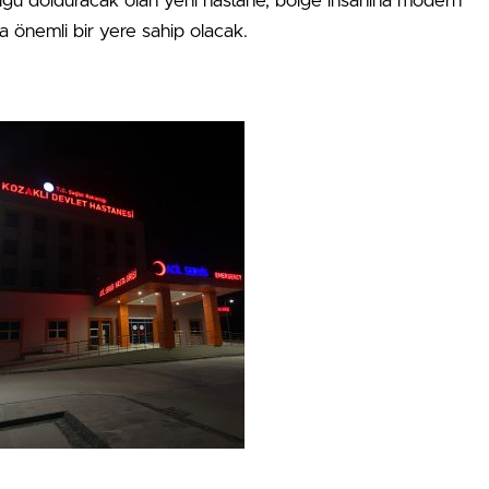
şluğu dolduracak olan yeni hastane, bölge insanına modern
da önemli bir yere sahip olacak.