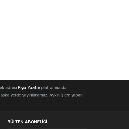
ştur
Yayınlanma Tarihi: 18 Kasım 2024 14:30
yapıldı
KATEGORİNİN POPÜLERLERİ
Şehit Ahmet ŞAHAN’ ın Ailesi
1
Kastamonu’ ya Uğurlandı