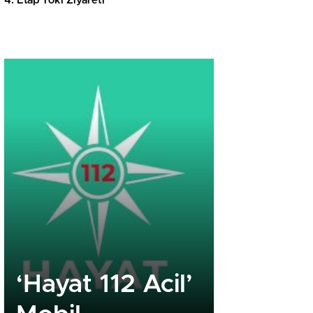
4. Etap Toki Ziyareti
‘Hayat 112 Acil’
Royal R