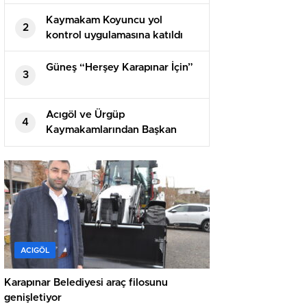
Kaymakam Koyuncu yol
2
kontrol uygulamasına katıldı
Güneş “Herşey Karapınar İçin”
3
Acıgöl ve Ürgüp
4
Kaymakamlarından Başkan
Salaş’a taziye ziyareti
ACIGÖL
Karapınar Belediyesi araç filosunu
genişletiyor