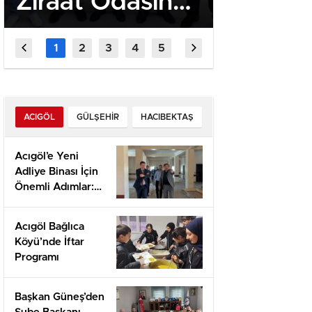
Ziraat Odasına
– Quick
Ziyaret
Casino 
the Fa
Player
ACIGÖL
GÜLŞEHIR
HACIBEKTAŞ
Acıgöl’e Yeni
Adliye Binası İçin
Önemli Adımlar:
Yerinde İnceleme
ve Proje
Acıgöl Bağlıca
Değerlendirmesi
Köyü’nde İftar
Programı
Başkan Güneş’den