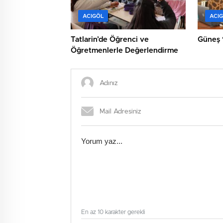
ACIGÖL
ACI
Tatlarin’de Öğrenci ve
Güneş 
Öğretmenlerle Değerlendirme
En az 10 karakter gerekli