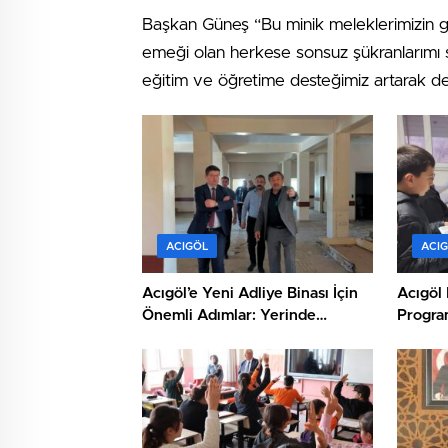
Başkan Güneş “Bu minik meleklerimizin gö
emeği olan herkese sonsuz şükranlarımı
eğitim ve öğretime desteğimiz artarak 
ACIGÖL
ACI
Acıgöl’e Yeni Adliye Binası İçin
Acıgöl 
Önemli Adımlar: Yerinde
Progra
İnceleme ve Proje
Değerlendirmesi