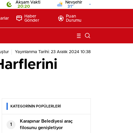
Akşam Vakti
Nevşehir
20:20
31°
Haber
Puan
arlar
Gönder
Durumu
ştur
Yayınlanma Tarihi: 23 Aralık 2024 10:38
arflerini
KATEGORİNİN POPÜLERLERİ
Karapınar Belediyesi araç
1
filosunu genişletiyor