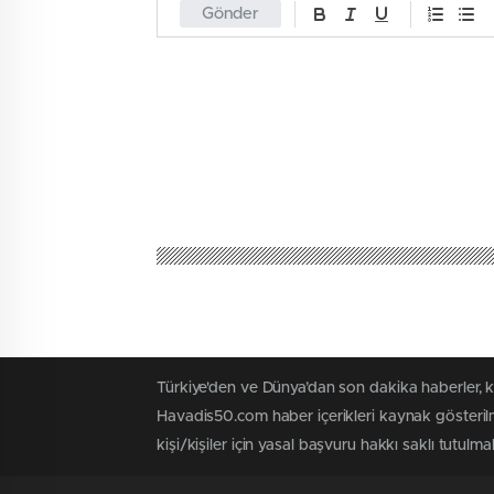
Gönder
Havadis50
Acıgöl
Karapınar İl
0
BEĞENDİM
ABONE OL