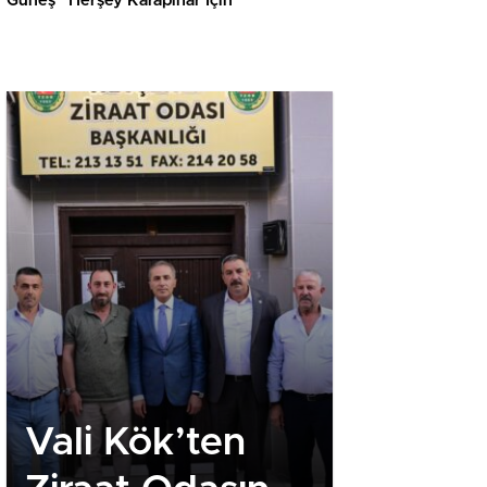
Güneş “Herşey Karapınar İçin”
Vali Kök’ten
Royal R