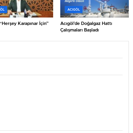
GÖL
ACIGÖL
“Herşey Karapınar İçin”
Acıgöl’de Doğalgaz Hattı
Çalışmaları Başladı