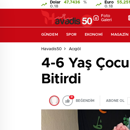
Dolar
47,7436
%
Euro
55,25
0.18
0.18
Foto
Galeri
GÜNDEM
SPOR
EKONOMI
MAGAZIN
Havadis50
Acıgöl
4-6 Yaş Çocuk
Bitirdi
0
BEĞENDİM
ABONE OL