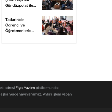
Şube Başkanı
Gündüzpolat ile
Hasbihal
Tatlarin’de
Öğrenci ve
Öğretmenlerle
Değerlendirme
muştur
Yayınlanma Tarihi: 12 Aralık 2024 17:11
şarı
KATEGORİNİN POPÜLERLERİ
Karapınar Belediyesi araç