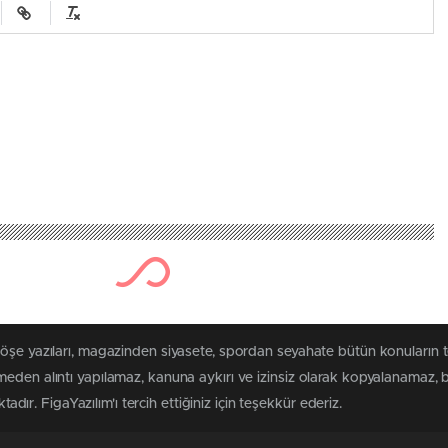
313 kez okun
kokulundan Büyük Ba
0
News