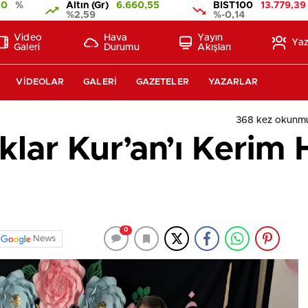
10
%
Altın (Gr)
6.660,55
BIST100
13.779,39
%2,59
%-0,14
Video
Hava
Yayın
Yaz
Galeri
Durumu
Akışları
VIDEOLAR
GALERI
GAZETELER
YAZARLAR
368 kez okunmu
lar Kur’an’ı Kerim H
0
News