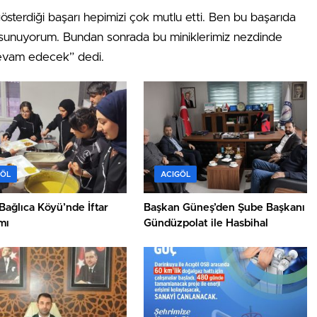
sterdiği başarı hepimizi çok mutlu etti. Ben bu başarıda
 sunuyorum. Bundan sonrada bu miniklerimiz nezdinde
devam edecek” dedi.
GÖL
ACIGÖL
Bağlıca Köyü’nde İftar
Başkan Güneş’den Şube Başkanı
mı
Gündüzpolat ile Hasbihal