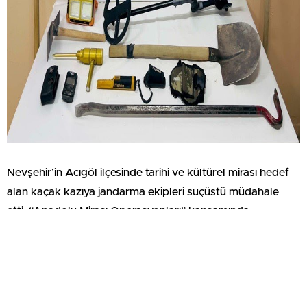
Nevşehir’in Acıgöl ilçesinde tarihi ve kültürel mirası hedef
alan kaçak kazıya jandarma ekipleri suçüstü müdahale
etti. “Anadolu Mirası Operasyonları” kapsamında
düzenlenen operasyonda izinsiz kazı yapan 6 şüpheli
yakalanırken, kazıda kullanılan dedektör ve çeşitli
ekipmanlara el konuldu.
Nevşehir İl Jandarma Komutanlığı ekipleri, tarihi ve kültürel