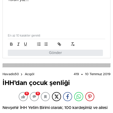
En az 10 karakter gerekli
Gönder
419
10 Temmuz 2019
Havadis50
Acıgöl
İHH’dan çocuk şenliği
0
0
Nevşehir İHH Yetim Birimi olarak; 100 kardeşimiz ve ailesi