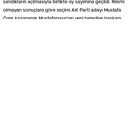
sandıkların açılmasıyla birlikte oy sayımına geçildi. Resmi
olmayan sonuçlara göre seçimi AK Parti adayı Mustafa
Özer kazanarak Mustafapaşa’nın yeni belediye başkanı
oldu.
Seçim sonuçlarının açıklanmasının ardından beldede AK
Parti teşkilatı ve destekçileri tarafından kutlamalar
yapılırken, Mustafa Özer kendisine destek veren
seçmenlere teşekkür etti.
Mustafapaşa’da gerçekleştirilen ara seçim, beldenin
yeniden belediye statüsü kazanmasının ardından yapılan
ilk yerel seçim olması nedeniyle ayrı bir önem taşıdı.