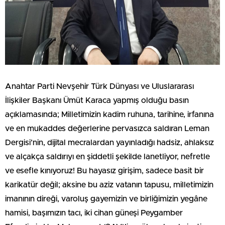
Anahtar Parti Nevşehir Türk Dünyası ve Uluslararası
İlişkiler Başkanı Ümüt Karaca yapmış olduğu basın
açıklamasında; Milletimizin kadim ruhuna, tarihine, irfanına
ve en mukaddes değerlerine pervasızca saldıran Leman
Dergisi’nin, dijital mecralardan yayınladığı hadsiz, ahlaksız
ve alçakça saldırıyı en şiddetli şekilde lanetliyor, nefretle
ve esefle kınıyoruz! Bu hayasız girişim, sadece basit bir
karikatür değil; aksine bu aziz vatanın tapusu, milletimizin
imanının direği, varoluş gayemizin ve birliğimizin yegâne
hamisi, başımızın tacı, iki cihan güneşi Peygamber