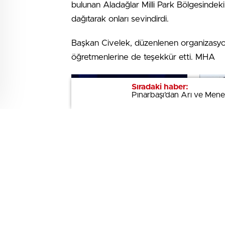
bulunan Aladağlar Milli Park Bölgesindek
dağıtarak onları sevindirdi.
Başkan Civelek, düzenlenen organizasyon
öğretmenlerine de teşekkür etti. MHA
Sıradaki haber:
Sıradaki haber:
Pınarbaşı’dan Arı ve Mene
Pınarbaşı’dan Arı ve Mene
HAVADIS ÖZEL
HAVA
TOSFED 2026 Gözetmen
HAVAD
Eğitimleri Başlıyor
Nevşeh
Kulübü