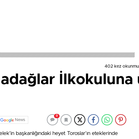
402 kez okunmu
ladağlar İlkokuluna
0
News
ek’in başkanlığındaki heyet Toroslar’ın eteklerinde