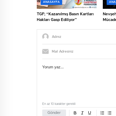
ANASAYFA
ANA
TGF; “Kazanılmış Basın Kartları
Nevşehi
Hakları Gasp Ediliyor”
Mücade
En az 10 karakter gerekli
Gönder