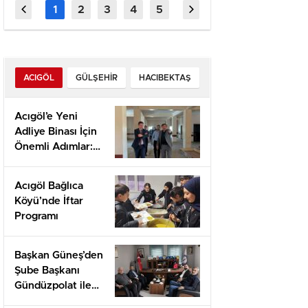
Snelheids‑geobsedeerde
Daha K
Olmalı”
ACIGÖL
GÜLŞEHIR
HACIBEKTAŞ
Acıgöl’e Yeni
Adliye Binası İçin
Önemli Adımlar:
Yerinde İnceleme
ve Proje
Acıgöl Bağlıca
Değerlendirmesi
Köyü’nde İftar
Programı
Başkan Güneş’den
Şube Başkanı
Gündüzpolat ile
Hasbihal