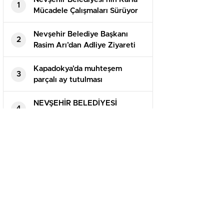
1
Mücadele Çalışmaları Sürüyor
Nevşehir Belediye Başkanı
2
Rasim Arı’dan Adliye Ziyareti
Kapadokya’da muhteşem
3
parçalı ay tutulması
NEVŞEHİR BELEDİYESİ
4
WHATSAPP HİZMET HATTI
DEVREDE
ANASAYFA