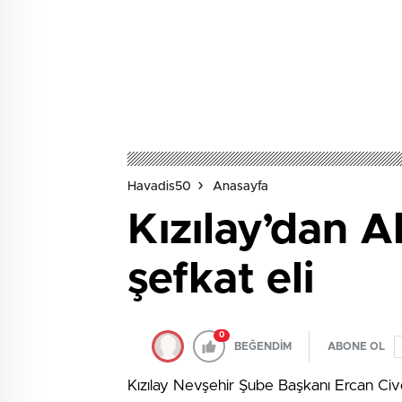
Havadis50
Anasayfa
Kızılay’dan A
şefkat eli
0
BEĞENDİM
ABONE OL
Kızılay Nevşehir Şube Başkanı Ercan Civel