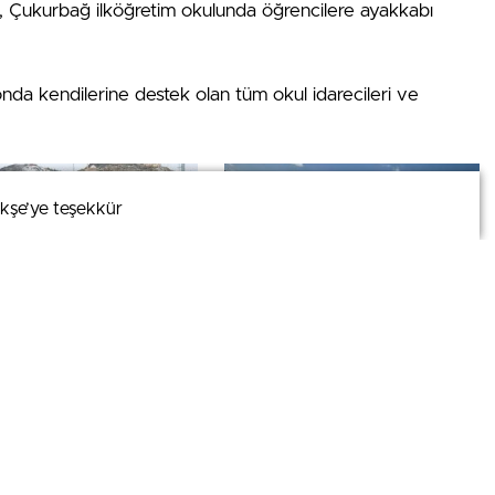
i, Çukurbağ ilköğretim okulunda öğrencilere ayakkabı
da kendilerine destek olan tüm okul idarecileri ve
kşe’ye teşekkür
kşe’ye teşekkür
DIS ÖZEL
HAVADIS ÖZEL
İS50 ÖZEL HABER –
Vatan Sevgisini Göstermek İçin
ir Eğitimspor
Bisikletiyle Yola Çıktı
’nden Bayrak Hassasiyeti