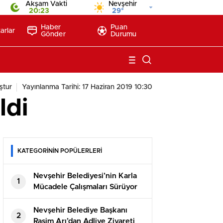
Akşam Vakti
Nevşehir
20:23
29°
Haber
Puan
arlar
Gönder
Durumu
ştur
Yayınlanma Tarihi: 17 Haziran 2019 10:30
ldi
KATEGORİNİN POPÜLERLERİ
Nevşehir Belediyesi’nin Karla
1
Mücadele Çalışmaları Sürüyor
Nevşehir Belediye Başkanı
2
Rasim Arı’dan Adliye Ziyareti