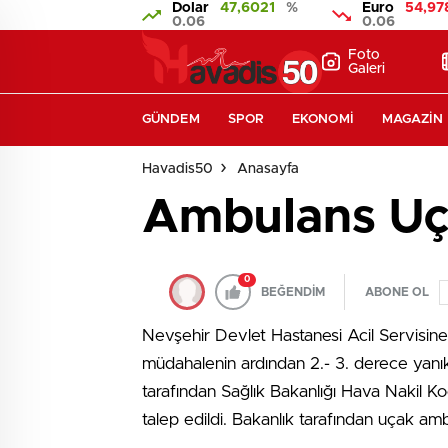
Dolar
47,6021
%
Euro
54,97
0.06
0.06
Foto
Galeri
GÜNDEM
SPOR
EKONOMI
MAGAZIN
Havadis50
Anasayfa
Ambulans Uça
0
BEĞENDİM
ABONE OL
Nevşehir Devlet Hastanesi Acil Servisine y
müdahalenin ardından 2.- 3. derece yanık t
tarafından Sağlık Bakanlığı Hava Nakil Ko
talep edildi. Bakanlık tarafından uçak ambu