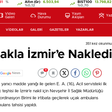
81
%
Altın (Gr)
6.503,94
BIST100
13.798,82
%0,12
%0,70
Video
Hava
Yayın
Yaz
Galeri
Durumu
Akışları
VIDEOLAR
GALERI
GAZETELER
YAZARLAR
351 kez okunmu
kla İzmir’e Nakledi
0
News
anıcı madde yanığı ile gelen E. A. (16), Acil servisteki ilk
eşhisi ile İzmir’e nakil için Nevşehir İl Sağlık Müdürlüğü
ordinasyon Birimi ile irtibata geçilerek uçak ambulans
lans tahsisi yapıldı.