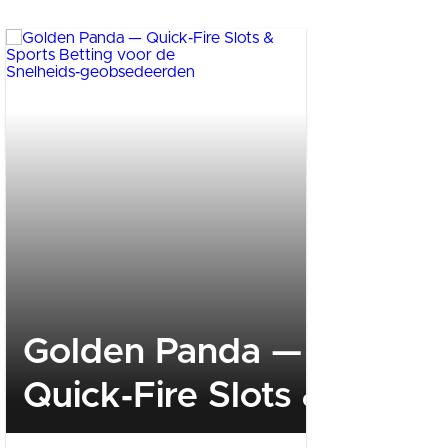
Golden Panda —
ERTAŞ
Quick‑Fire Slots & Sport
“Turiz
Betting voor de
Destekl