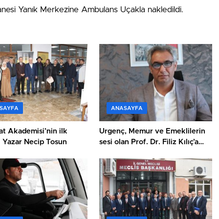
tanesi Yanık Merkezine Ambulans Uçakla nakledildi.
SAYFA
ANASAYFA
t Akademisi’nin ilk
Urgenç, Memur ve Emeklilerin
i Yazar Necip Tosun
sesi olan Prof. Dr. Filiz Kılıç’a
teşekkür etti