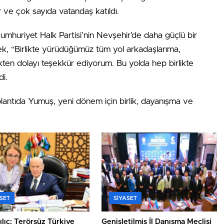
ler ve çok sayıda vatandaş katıldı.
mhuriyet Halk Partisi’nin Nevşehir’de daha güçlü bir
ek, “Birlikte yürüdüğümüz tüm yol arkadaşlarıma,
kten dolayı teşekkür ediyorum. Bu yolda hep birlikte
i.
oplantıda Yumuş, yeni dönem için birlik, dayanışma ve
SET
SIYASET
ılıç: Terörsüz Türkiye
Genişletilmiş İl Danışma Meclisi