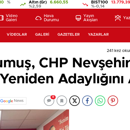
10
%
Altın (Gr)
6.660,55
BIST100
13.779,3
%2,59
%-0,14
Video
Hava
Yayın
Yaz
Galeri
Durumu
Akışları
VIDEOLAR
GALERI
GAZETELER
YAZARLAR
241 kez ok
umuş, CHP Nevşehir 
Yeniden Adaylığını 
0
News