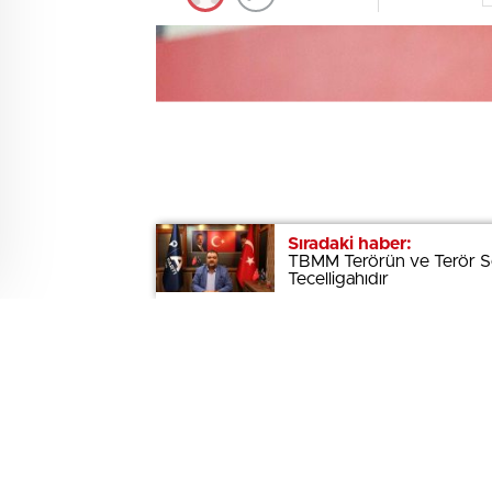
Sıradaki haber:
Sıradaki haber:
TBMM Terörün ve Terör Sevi
TBMM Terörün ve Terör Sevi
Tecelligahıdır
Tecelligahıdır