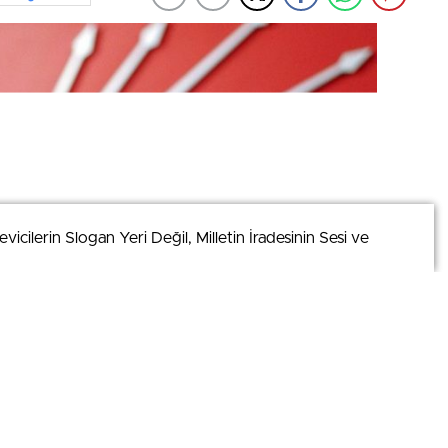
cilerin Slogan Yeri Değil, Milletin İradesinin Sesi ve
cilerin Slogan Yeri Değil, Milletin İradesinin Sesi ve