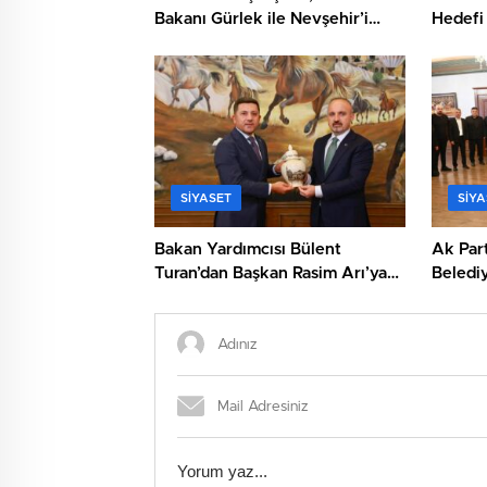
Bakanı Gürlek ile Nevşehir’i
Hedefi 
Görüştü
SIYASET
SIYA
Bakan Yardımcısı Bülent
Ak Part
Turan’dan Başkan Rasim Arı’ya
Belediy
Ziyaret
Ziyaret