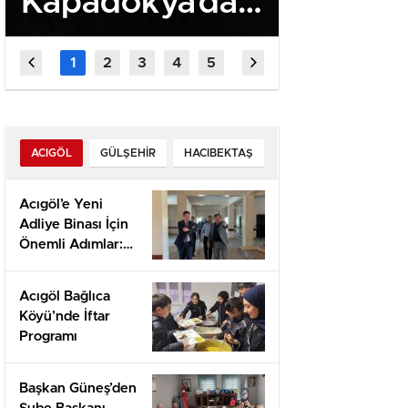
Kapadokya’da
453 G
Gece Yürüyüşü
Metamf
Yaptı
Ele Geçi
ACIGÖL
GÜLŞEHIR
HACIBEKTAŞ
Acıgöl’e Yeni
Adliye Binası İçin
Önemli Adımlar:
Yerinde İnceleme
ve Proje
Acıgöl Bağlıca
Değerlendirmesi
Köyü’nde İftar
Programı
Başkan Güneş’den