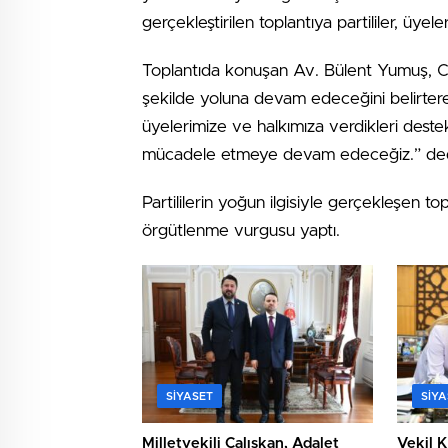
gerçekleştirilen toplantıya partililer, üye
Toplantıda konuşan Av. Bülent Yumuş, Cu
şekilde yoluna devam edeceğini belirter
üyelerimize ve halkımıza verdikleri deste
mücadele etmeye devam edeceğiz.” ded
Partililerin yoğun ilgisiyle gerçekleşen t
örgütlenme vurgusu yaptı.
SIYASET
SIYA
Milletvekili Çalışkan, Adalet
Vekil K