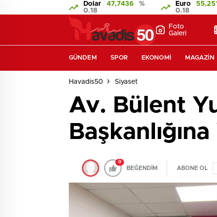
Dolar
47,7436
%
Euro
55,25
0.18
0.18
Foto
Galeri
GÜNDEM
SPOR
EKONOMI
MAGAZIN
Havadis50
Siyaset
Av. Bülent Y
Başkanlığına 
0
BEĞENDİM
ABONE OL