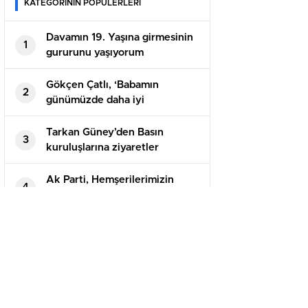
KATEGORİNİN POPÜLERLERİ
Davamın 19. Yaşına girmesinin
1
gururunu yaşıyorum
Gökçen Çatlı, ‘Babamın
2
günümüzde daha iyi
anlaşıldığını düşünüyorum’
Tarkan Güney’den Basın
3
kuruluşlarına ziyaretler
Ak Parti, Hemşerilerimizin
4
Hanesi, Milletin Evi