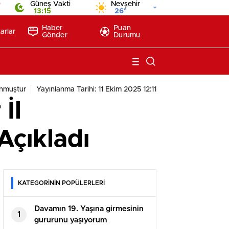
9
Güneş Vakti
Nevşehir
13:15
26°
Haber
Puan
arlar
Gönder
Durumu
unmuştur
Yayınlanma Tarihi: 11 Ekim 2025 12:11
İl
Açıkladı
KATEGORİNİN POPÜLERLERİ
Davamın 19. Yaşına girmesinin
1
gururunu yaşıyorum