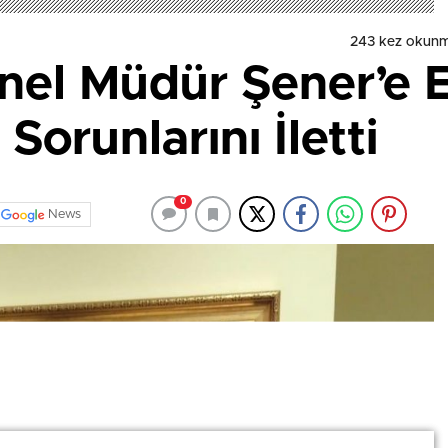
243 kez okunm
enel Müdür Şener’e 
Sorunlarını İletti
0
News