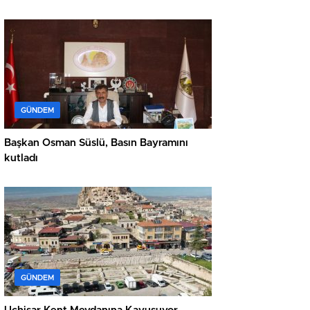
GÜNDEM
Başkan Osman Süslü, Basın Bayramını
kutladı
GÜNDEM