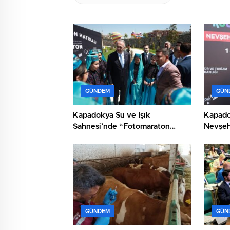
GÜNDEM
GÜN
Kapadokya Su ve Işık
Kapado
Sahnesi’nde “Fotomaraton
Nevşehi
Nevşehir” Etkinliği
GÜNDEM
GÜN