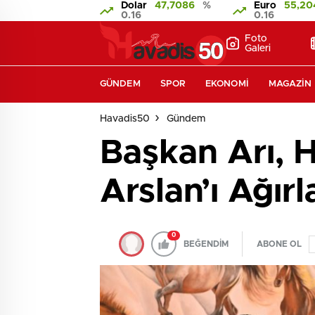
Dolar
47,7086
%
Euro
55,20
0.16
0.16
Foto
Galeri
GÜNDEM
SPOR
EKONOMI
MAGAZIN
Havadis50
Gündem
Başkan Arı, 
Arslan’ı Ağırl
0
BEĞENDİM
ABONE OL