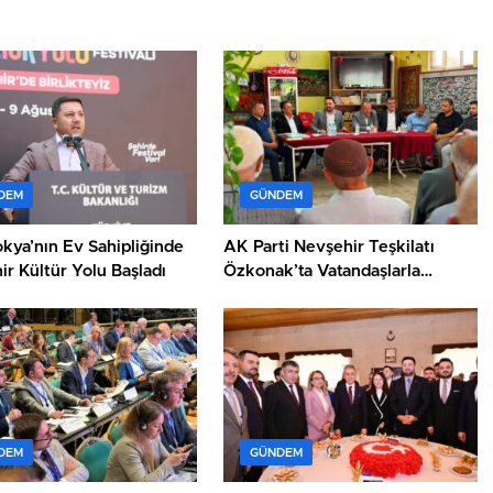
DEM
GÜNDEM
kya’nın Ev Sahipliğinde
AK Parti Nevşehir Teşkilatı
r Kültür Yolu Başladı
Özkonak’ta Vatandaşlarla
Buluştu
DEM
GÜNDEM