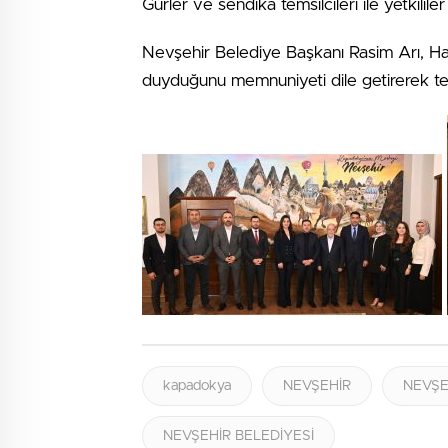
Gürler ve sendika temsilcileri ile yetkililer 
Nevşehir Belediye Başkanı Rasim Arı, H
duyduğunu memnuniyeti dile getirerek teş
kapadokya
NEVŞEHİR
NEVŞE
NEVŞEHİR BELEDİYESİ