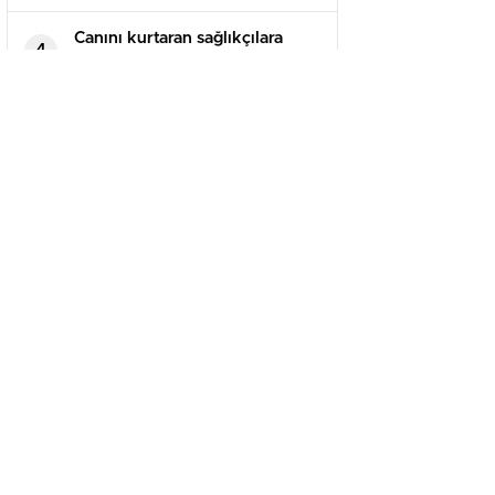
Canını kurtaran sağlıkçılara
4
saldırdı, o anlar kameraya
yansıdı
GÜNDEM
Kapadokya’nın altın yılı değişti