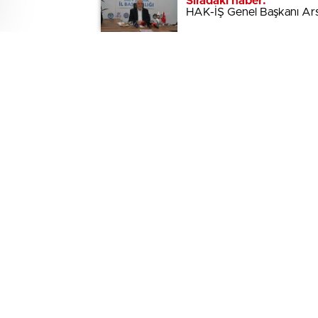
Sıradaki haber:
Sıradaki haber:
HAK-İŞ Genel Başkanı Ar
HAK-İŞ Genel Başkanı Ar