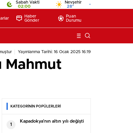
Sabah Vakti
Nevşehir
02:00
28°
Haber
Puan
arlar
Gönder
Durumu
muştur
Yayınlanma Tarihi: 16 Ocak 2025 16:19
nı Mahmut
KATEGORİNİN POPÜLERLERİ
Kapadokya’nın altın yılı değişti
1