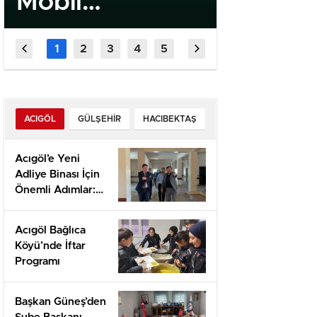
Mobil
Quick 
Uygulaması
High‑In
Kamu Spotu
Slots f
Yayında
Fast‑P
Player
ACIGÖL
GÜLŞEHIR
HACIBEKTAŞ
Acıgöl’e Yeni
Adliye Binası İçin
Önemli Adımlar:
Yerinde İnceleme
ve Proje
Acıgöl Bağlıca
Değerlendirmesi
Köyü’nde İftar
Programı
Başkan Güneş’den