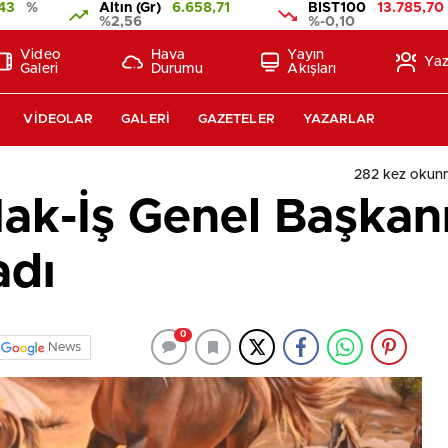
43
%
Altın (Gr)
6.658,71
BIST100
13.785,70
%2,56
%-0,10
Video
Hava
Yayın
Yaz
Galeri
Durumu
Akışları
VIDEOLAR
GALERI
GAZETELER
YAZARLAR
282 kez okun
Hak-İş Genel Başka
adı
0
News