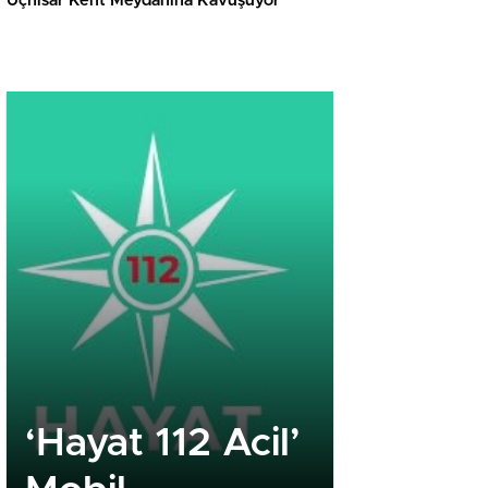
Uçhisar Kent Meydanına Kavuşuyor
‘Hayat 112 Acil’
Royal R