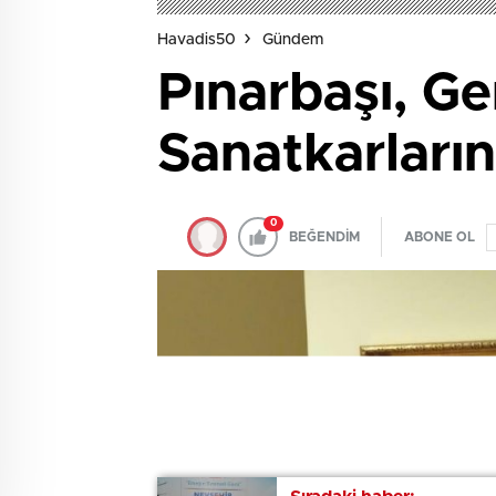
Havadis50
Gündem
Pınarbaşı, G
Sanatkarların 
0
BEĞENDİM
ABONE OL