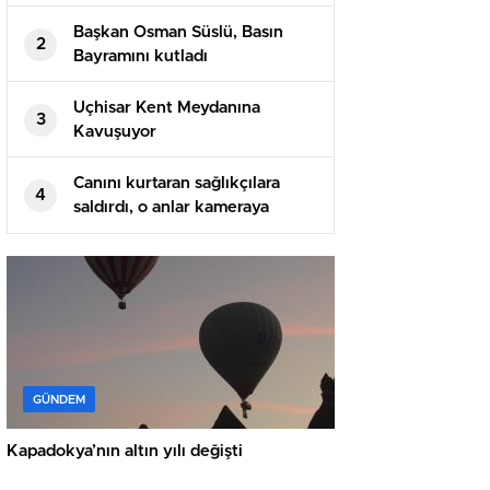
Başkan Osman Süslü, Basın
2
Bayramını kutladı
Uçhisar Kent Meydanına
3
Kavuşuyor
Canını kurtaran sağlıkçılara
4
saldırdı, o anlar kameraya
yansıdı
GÜNDEM
Kapadokya’nın altın yılı değişti