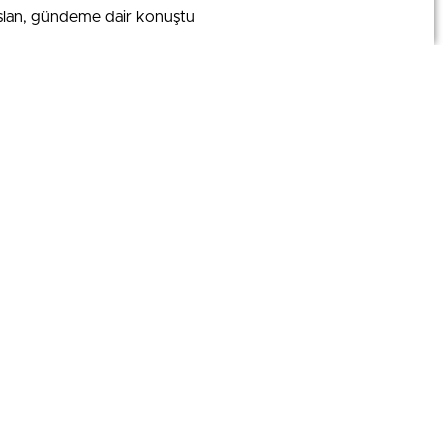
slan, gündeme dair konuştu
slan, gündeme dair konuştu