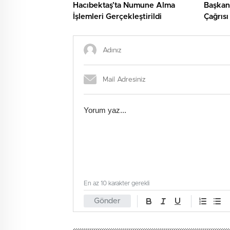
Hacıbektaş’ta Numune Alma
Başkan
İşlemleri Gerçekleştirildi
Çağrıs
ŞOK Etk
En az 10 karakter gerekli
Gönder