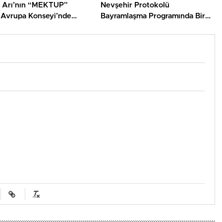
 Arı’nın “MEKTUP”
Nevşehir Protokolü
ı Avrupa Konseyi’nde
Bayramlaşma Programında Bir
isi Yarattı
Araya Geldi