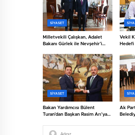
SIYASET
SIYA
Milletvekili Çalışkan, Adalet
Vekil K
Bakanı Gürlek ile Nevşehir’i
Hedefi 
Görüştü
SIYASET
SIYA
Bakan Yardımcısı Bülent
Ak Part
Turan’dan Başkan Rasim Arı’ya
Belediy
Ziyaret
Ziyaret