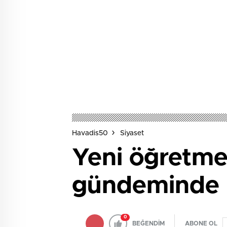
Havadis50
Siyaset
Yeni öğretme
gündeminde
0
BEĞENDİM
ABONE OL