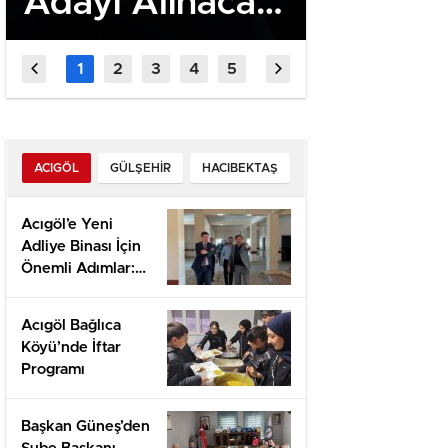
Adayı Alınacak!
Heyeti
PMYO
Ankara
Başvuruları
Önemli
Başladı
Görüşm
Bulund
ACIGÖL
GÜLŞEHIR
HACIBEKTAŞ
Acıgöl’e Yeni
Adliye Binası İçin
Önemli Adımlar:
Yerinde İnceleme
ve Proje
Acıgöl Bağlıca
Değerlendirmesi
Köyü’nde İftar
Programı
Başkan Güneş’den