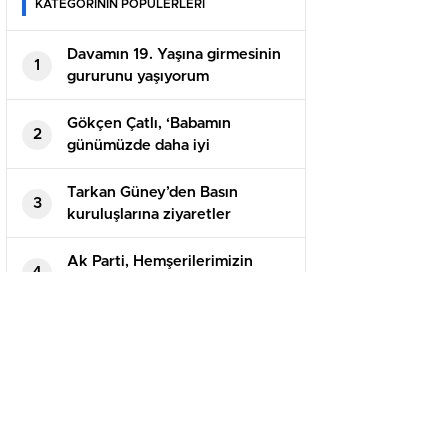
KATEGORİNİN POPÜLERLERİ
Davamın 19. Yaşına girmesinin
1
gururunu yaşıyorum
Gökçen Çatlı, ‘Babamın
2
günümüzde daha iyi
anlaşıldığını düşünüyorum’
Tarkan Güney’den Basın
3
kuruluşlarına ziyaretler
Ak Parti, Hemşerilerimizin
4
Hanesi, Milletin Evi