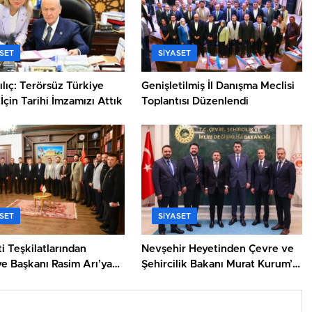
SET
SIYASET
ılıç: Terörsüz Türkiye
Genişletilmiş İl Danışma Meclisi
İçin Tarihi İmzamızı Attık
Toplantısı Düzenlendi
SET
SIYASET
i Teşkilatlarından
Nevşehir Heyetinden Çevre ve
e Başkanı Rasim Arı’ya
Şehircilik Bakanı Murat Kurum’a
Ziyaret