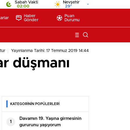
Sabah Vakti
Nevşehir
02:00
29°
Haber
Puan
arlar
Gönder
Durumu
tur
Yayınlanma Tarihi: 17 Temmuz 2019 14:44
dar düşmanı
KATEGORİNİN POPÜLERLERİ
Davamın 19. Yaşına girmesinin
1
gururunu yaşıyorum