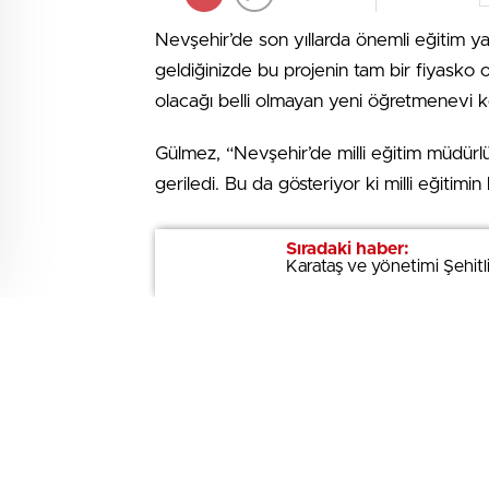
Nevşehir’de son yıllarda önemli eğitim ya
geldiğinizde bu projenin tam bir fiyasko
olacağı belli olmayan yeni öğretmenevi 
Gülmez, “Nevşehir’de milli eğitim müdürlü
geriledi. Bu da gösteriyor ki milli eğitimin 
Bir başka örnek verecek olursak Avanos 
Sıradaki haber:
Sıradaki haber:
Karataş ve yönetimi Şehitliğ
Karataş ve yönetimi Şehitliğ
etüdü yapılmadı mı?. Milli Eğitim Müdürl
inşaatlarının kontrolünü yaparlar.
Bu mühendisler neredeler, ne iş yaparlar?
bir su gidiyor. Görünen o ki o suyun üze
öğretmenevi binasında çökmeler olmakta za
bir halde beklemekte, yani devletin para