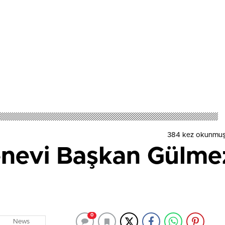
384 kez okunmuş
nevi Başkan Gülmez
0
News