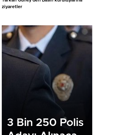
Tarkan Güney’den Basın kuruluşlarına
ziyaretler
3 Bin 250 Polis
İHH Ne