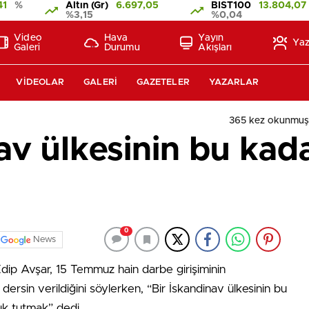
41
%
Altın (Gr)
6.697,05
BIST100
13.804,07
%3,15
%0,04
Video
Hava
Yayın
Yaz
Galeri
Durumu
Akışları
VIDEOLAR
GALERI
GAZETELER
YAZARLAR
365 kez okunmuş
nav ülkesinin bu ka
0
News
dip Avşar, 15 Temmuz hain darbe girişiminin
ersin verildiğini söylerken, “Bir İskandinav ülkesinin bu
ık tutmak” dedi.