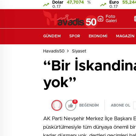
Dolar
47,7074
%
Euro
55,24
0.17
0.17
Foto
Galeri
GÜNDEM
SPOR
EKONOMI
MAGAZIN
Havadis50
Siyaset
“Bir İskandi
yok”
0
BEĞENDİM
ABONE OL
AK Parti Nevşehir Merkez İlçe Başkanı E
püskürtülmesiyle tüm dünyaya önemli bir d
kadar düşmanı yok, dertleri geçimleri bal