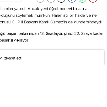
tırımları yapıldı. Ancak yeni öğretmenevi binasına
 olduğunu söylemek mümkün. Halen atıl bir halde ve ne
konusu CHP İl Başkanı Kamil Gülmez’in de gündemindeydi.
ğü başarı bakımından 13. Sıradaydı, şimdi 22. Sıraya kadar
başarısı geriliyor.
yolu üzerinde yapılan yeni öğretmenevi yapılırken zemin
i ziyaret etti
i ziyaret etti
üğünün bünyesinde 6 inşaat mühendisi var. Bunlar eğitim
. Orada bildiğimiz kadarıyla maden suyu özelliği taşıyan
rine öğretmenevi yapıldı. Duyumlarımıza göre yeni
ten yer olarak ta hiç uygun bir yerde değil. Yıllardır atıl
sı boş yere harcanıyor” diye konuştu.