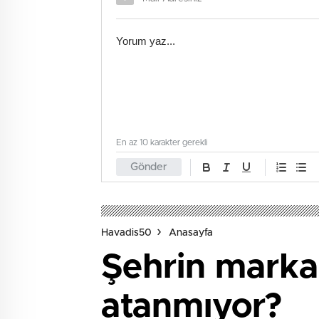
En az 10 karakter gerekli
Gönder
Havadis50
Anasayfa
Şehrin marka 
atanmıyor?