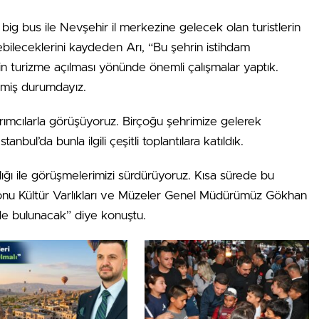
te big bus ile Nevşehir il merkezine gelecek olan turistlerin
ezebileceklerini kaydeden Arı, “Bu şehrin istihdam
inin turizme açılması yönünde önemli çalışmalar yaptık.
etmiş durumdayız.
ırımcılarla görüşüyoruz. Birçoğu şehrimize gelerek
bul’da bunla ilgili çeşitli toplantılara katıldık.
ğı ile görüşmelerimizi sürdürüyoruz. Kısa sürede bu
onu Kültür Varlıkları ve Müzeler Genel Müdürümüz Gökhan
de bulunacak” diye konuştu.