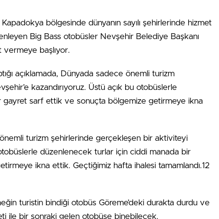
 Kapadokya bölgesinde dünyanın sayılı şehirlerinde hizmet
 düzenleyen Big Bass otobüsler Nevşehir Belediye Başkanı
et vermeye başlıyor.
ptığı açıklamada, Dünyada sadece önemli turizm
evşehir’e kazandırıyoruz. Üstü açık bu otobüslerle
r gayret sarf ettik ve sonuçta bölgemize getirmeye ikna
emli turizm şehirlerinde gerçekleşen bir aktiviteyi
otobüslerle düzenlenecek turlar için ciddi manada bir
tirmeye ikna ettik. Geçtiğimiz hafta ihalesi tamamlandı.12
eğin turistin bindiği otobüs Göreme’deki durakta durdu ve
eti ile bir sonraki gelen otobüse binebilecek.