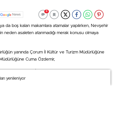
0
News
 ya da boş kalan makamlara atamalar yapılırken, Nevşehir
’nin neden asaleten atanmadığı merak konusu olmaya
ürlüğün yanında Çorum İl Kültür ve Turizm Müdürlüğüne
zm Müdürlüğüne Cuma Özdemir,
e Veli Şen, Malatya İl Kültür ve Turizm Müdürlüğüne Çetin
arı yenileniyor
arı yenileniyor
ğüne de Zekeriya Bingöl’ün atanması kararlaştırıldı.
e Turizm Müdürünün asaleten ne zaman atanacağına gözler