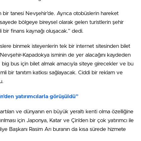
bir tanesi Nevşehir’de. Ayrıca otobüslerin hareket
ayede bölgeye bireysel olarak gelen turistlerin şehir
bir finans kaynağı oluşacak.” dedi.
ere binmek isteyenlerin tek bir internet sitesinden bilet
le Nevşehir-Kapadokya isminin de yer alacağını kaydeden
ig bus için bilet almak amacıyla siteye girecekler ve bu
li bir tanıtım katkısı sağlayacak. Ciddi bir reklam ve
u.
in’den yatırımcılarla görüşüldü”
artılan ve dünyanın en büyük yeraltı kenti olma özelliğine
rılması için Japonya, Katar ve Çin’den bir çok yatırımcı ile
diye Başkanı Rasim Arı buranın da kısa sürede hizmete