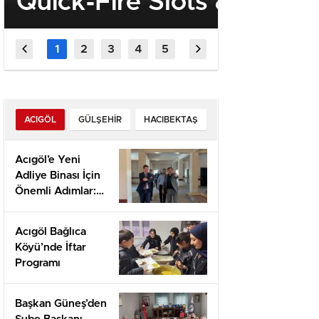
Quick‑Fire Slots & Sport
“Turiz
Betting voor de
Destekl
Snelheids‑geobsedeerde
Daha K
Olmalı”
ACIGÖL
GÜLŞEHIR
HACIBEKTAŞ
Acıgöl’e Yeni
Adliye Binası İçin
Önemli Adımlar:
Yerinde İnceleme
ve Proje
Acıgöl Bağlıca
Değerlendirmesi
Köyü’nde İftar
Programı
Başkan Güneş’den