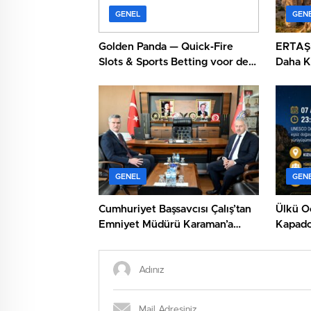
GENEL
GEN
Golden Panda — Quick‑Fire
ERTAŞ:
Slots & Sports Betting voor de
Daha K
Snelheids‑geobsedeerden
GENEL
GEN
Cumhuriyet Başsavcısı Çalış’tan
Ülkü O
Emniyet Müdürü Karaman’a
Kapado
Ziyaret