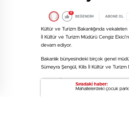
0
BEĞENDİM
ABONE OL
Kültür ve Turizm Bakanlığında vekaleten
İl Kültür ve Turizm Müdürü Cengiz Ekici
devam ediyor.
Bakanlık bünyesindeki birçok genel müd
Sümeyra Şengül, Kilis İl Kültür ve Turi
Kırklareli İl Kültür ve Turizm Müdürlüğün
Sıradaki haber:
Sıradaki haber:
Mahallelerdeki çocuk parkl
Mahallelerdeki çocuk parkl
Şişman, Muğla İl Kültür ve Turizm Müdürlü
Bu atamalardan sonra gözler İl Kültür v
çevrildi.