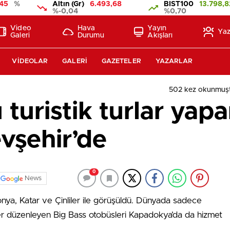
45
%
Altın (Gr)
6.493,68
BIST100
13.798,8
%-0,04
%0,70
Video
Hava
Yayın
Yaz
Galeri
Durumu
Akışları
VIDEOLAR
GALERI
GAZETELER
YAZARLAR
502 kez okunmuş
turistik turlar yap
vşehir’de
0
News
onya, Katar ve Çinliler ile görüşüldü. Dünyada sadece
ziler düzenleyen Big Bass otobüsleri Kapadokya’da da hizmet