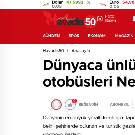
Dolar
47,5992
%
Euro
54,98
0.05
0.05
Foto
Galeri
GÜNDEM
SPOR
EKONOMI
MAGAZIN
Havadis50
Anasayfa
Dünyaca ünlü 
otobüsleri Ne
0
BEĞENDİM
ABONE OL
Dünyanın en büyük yeraltı kenti için Jap
belirli şehirlerde bulunan ve turistik ge
vermeye başlıyor.