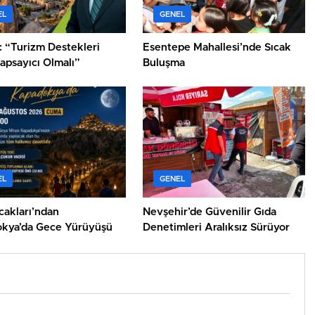
EL
GENEL
 “Turizm Destekleri
Esentepe Mahallesi’nde Sıcak
apsayıcı Olmalı”
Buluşma
EL
GENEL
cakları’ndan
Nevşehir’de Güvenilir Gıda
kya’da Gece Yürüyüşü
Denetimleri Aralıksız Sürüyor