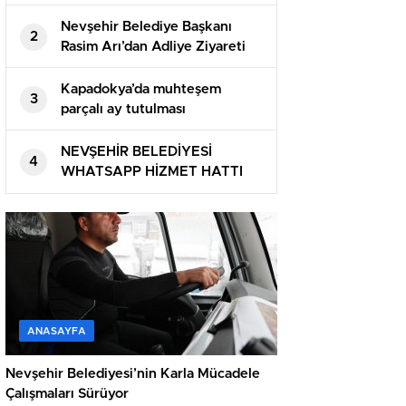
Nevşehir Belediye Başkanı
2
Rasim Arı’dan Adliye Ziyareti
Kapadokya’da muhteşem
3
parçalı ay tutulması
NEVŞEHİR BELEDİYESİ
4
WHATSAPP HİZMET HATTI
DEVREDE
ANASAYFA
Nevşehir Belediyesi’nin Karla Mücadele
Çalışmaları Sürüyor