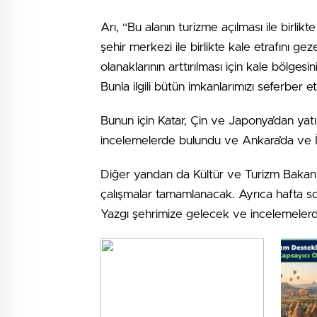
Arı, “Bu alanın turizme açılması ile birlik
şehir merkezi ile birlikte kale etrafını g
olanaklarının arttırılması için kale bölges
Bunla ilgili bütün imkanlarımızı seferber 
Bunun için Katar, Çin ve Japonya’dan yat
incelemelerde bulundu ve Ankara’da ve İstan
Diğer yandan da Kültür ve Turizm Bakanlı
çalışmalar tamamlanacak. Ayrıca hafta s
Yazgı şehrimize gelecek ve incelemeler