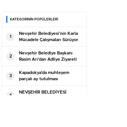
KATEGORİNİN POPÜLERLERİ
Nevşehir Belediyesi’nin Karla
1
Mücadele Çalışmaları Sürüyor
Nevşehir Belediye Başkanı
2
Rasim Arı’dan Adliye Ziyareti
Kapadokya’da muhteşem
3
parçalı ay tutulması
NEVŞEHİR BELEDİYESİ
4
WHATSAPP HİZMET HATTI
DEVREDE