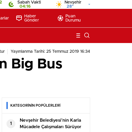
2
Sabah Vakti
Nevşehir
04:16
28°
Haber
Puan
arlar
Gönder
Durumu
tur
Yayınlanma Tarihi: 25 Temmuz 2019 16:34
an Big Bus
KATEGORİNİN POPÜLERLERİ
Nevşehir Belediyesi’nin Karla
1
Mücadele Çalışmaları Sürüyor