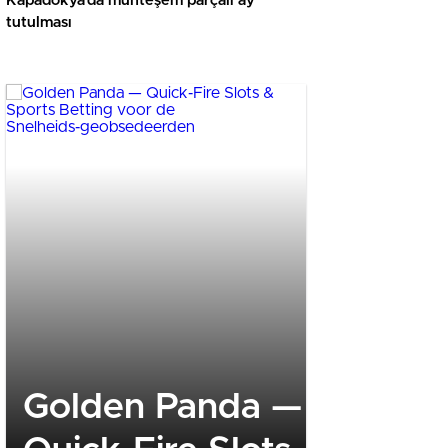
Kapadokya’da muhteşem parçalı ay
tutulması
Golden Panda —
ERTAŞ