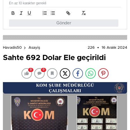
En az 10 karakter gerekli
Gönder
226
16 Aralık 2024
Havadis50
Asayiş
Sahte 692 Dolar Ele geçirildi
0
0