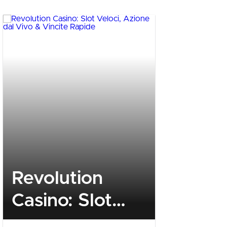
Revolution
Golden
Casino: Slot
Quick‑F
Veloci, Azione
Betting