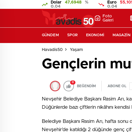
Dolar
47,6948
%
Euro
55,10
0.04
0.04
Foto
Galeri
GÜNDEM
SPOR
EKONOMI
MAGAZIN
Havadis50
Yaşam
Gençlerin mut
0
BEĞENDİM
ABONE OL
Nevşehir Belediye Başkanı Rasim Arı, katı
Düğünlerde bazı çiftlerin nikâhını kendisi k
Belediye Başkanı Rasim Arı, hafta sonu do
Nevşehir’de katıldığı 2 düğünde genç çiftl