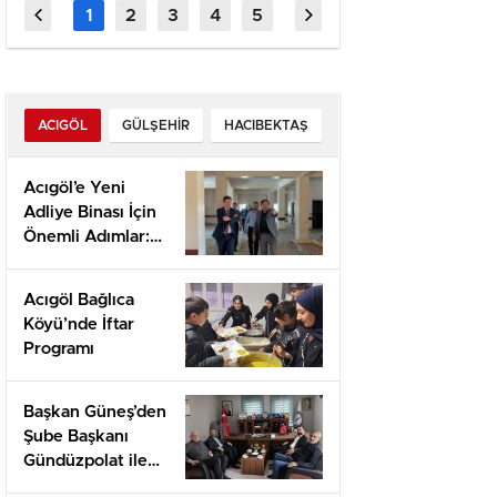
dal Vivo &
Snelhe
Vincite Rapide
ACIGÖL
GÜLŞEHIR
HACIBEKTAŞ
Acıgöl’e Yeni
Adliye Binası İçin
Önemli Adımlar:
Yerinde İnceleme
ve Proje
Acıgöl Bağlıca
Değerlendirmesi
Köyü’nde İftar
Programı
Başkan Güneş’den
Şube Başkanı
Gündüzpolat ile
Hasbihal