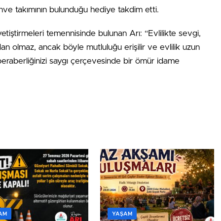
ahve takımının bulunduğu hediye takdim etti.
 yetiştirmeleri temennisinde bulunan Arı: “Evlilikte sevgi,
n olmaz, ancak böyle mutluluğu erişilir ve evlilik uzun
e beraberliğinizi saygı çerçevesinde bir ömür idame
AM
YAŞAM