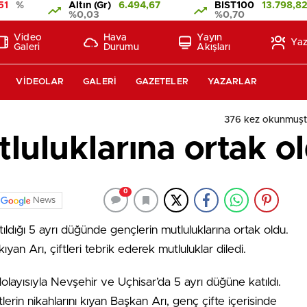
51
%
Altın (Gr)
6.494,67
BIST100
13.798,8
%0,03
%0,70
Video
Hava
Yayın
Yaz
Galeri
Durumu
Akışları
VIDEOLAR
GALERI
GAZETELER
YAZARLAR
376 kez okunmuşt
luluklarına ortak o
0
News
ldığı 5 ayrı düğünde gençlerin mutluluklarına ortak oldu.
ıyan Arı, çiftleri tebrik ederek mutluluklar diledi.
layısıyla Nevşehir ve Uçhisar’da 5 ayrı düğüne katıldı.
erin nikahlarını kıyan Başkan Arı, genç çifte içerisinde