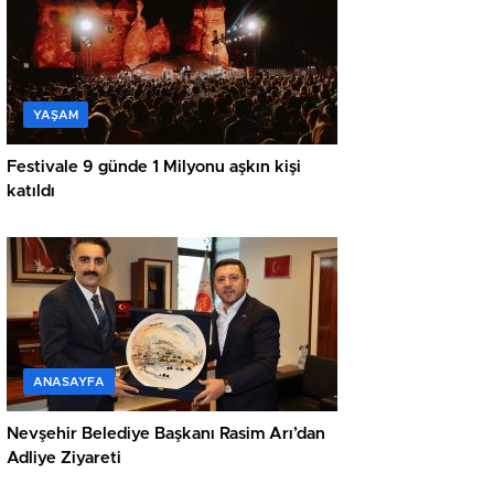
YAŞAM
Festivale 9 günde 1 Milyonu aşkın kişi
katıldı
ANASAYFA
Nevşehir Belediye Başkanı Rasim Arı’dan
Adliye Ziyareti