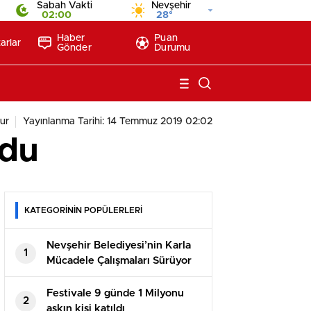
2
Sabah Vakti
Nevşehir
02:00
28°
Haber
Puan
arlar
Gönder
Durumu
ur
Yayınlanma Tarihi: 14 Temmuz 2019 02:02
ldu
KATEGORİNİN POPÜLERLERİ
Nevşehir Belediyesi’nin Karla
1
Mücadele Çalışmaları Sürüyor
Festivale 9 günde 1 Milyonu
2
aşkın kişi katıldı