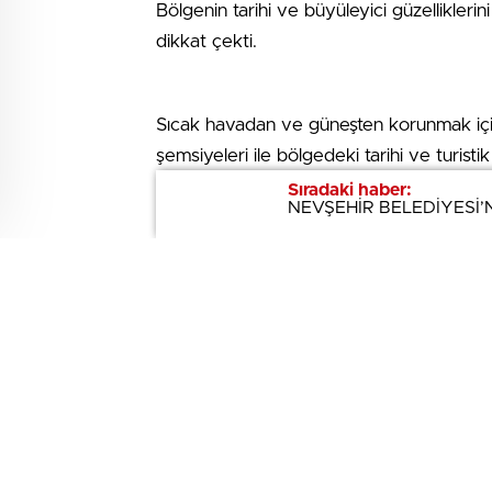
Bölgenin tarihi ve büyüleyici güzellikler
dikkat çekti.
Sıcak havadan ve güneşten korunmak için
şemsiyeleri ile bölgedeki tarihi ve turisti
Sıradaki haber:
Sıradaki haber:
NEVŞEHİR BELEDİYESİ’
NEVŞEHİR BELEDİYESİ’
Bu durum genelde yağışlı havalarda kullan
gören yerli turistlerin de bir hayli ilgisini ç
YAŞAM
YAŞ
NTSO Başkanı Parmaksız’dan
Güzely