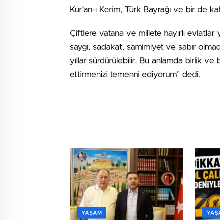
Kur’an-ı Kerim, Türk Bayrağı ve bir de k
Çiftlere vatana ve millete hayırlı evlatlar
saygı, sadakat, samimiyet ve sabır olmada
yıllar sürdürülebilir. Bu anlamda birlik v
ettirmenizi temenni ediyorum” dedi.
YAŞAM
YAŞ