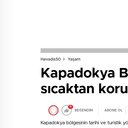
Havadis50
Yaşam
Kapadokya B
sıcaktan kor
0
BEĞENDİM
ABONE OL
Kapadokya bölgesinin tarihi ve turistik yör