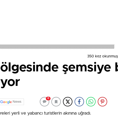
350 kez okunmuş
ölgesinde şemsiye 
uyor
0
News
eleri yerli ve yabancı turistlerin akınına uğradı.