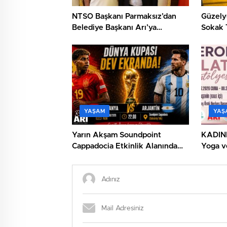
NTSO Başkanı Parmaksız’dan
Güzely
Belediye Başkanı Arı’ya
Sokak 
Nezaket Ziyareti
YAŞAM
YAŞ
Yarın Akşam Soundpoint
KADIN
Cappadocia Etkinlik Alanında
Yoga v
Buluşalım mı?