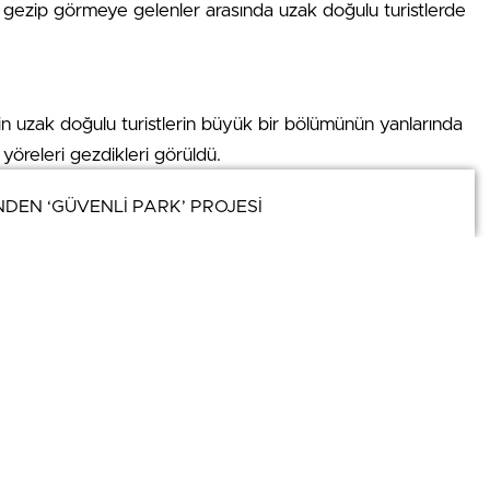
ini gezip görmeye gelenler arasında uzak doğulu turistlerde
 uzak doğulu turistlerin büyük bir bölümünün yanlarında
k yöreleri gezdikleri görüldü.
NDEN ‘GÜVENLİ PARK’ PROJESİ
NDEN ‘GÜVENLİ PARK’ PROJESİ
ılan şemsiyelerin güneşten korunmak için de kullanıldığını
ekti.
AM
YAŞAM
urt Mahallesi’nde 3
Nevşehir Belediyesi’nden Yaz