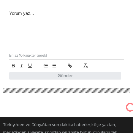
En az 10 karakter gerekli
Gönder
222
6 Temmuz 2026
Havadis50
Göreme
Kapadokya At Festivali Kıraç
Konseriyle Final Yaptı