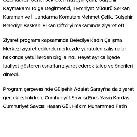
Özel İdaresi Genel Sekreteri Hüseyin Çam, Gülşehir
Kaymakamı Tolga Değirmenci, İl Emniyet Müdürü Serkan
Karaman ve İl Jandarma Komutanı Mehmet Çelik, Gülşehir
Belediye Başkanı Erkan Çiftci’yi makamında ziyaret etti.
Ziyaret programı kapsamında Belediye Kadın Çalışma
Merkezi ziyaret edilerek merkezde yürütülen çalışmalar
hakkında yetkililerden bilgi alındı. Heyet ayrıca ilçede
faaliyet gösteren esnafları ziyaret ederek talep ve önerileri
dinledi.
Program çerçevesinde Gülşehir Adalet Sarayı’na da ziyaret
gerçekleştirilirken, Cumhuriyet Savcısı Enes Yasin Kardaş,
Cumhuriyet Savcısı Hasan Gül, Hâkim Muhammed Fatih
Parlak ve Hâkim Aylin Şahin ile bir araya gelindi.
Ziyaretlerde, ilçede yürütülen kamu hizmetleri ve devam