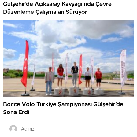
Gülşehir’de Açıksaray Kavşağı’nda Çevre
Düzenleme Çalışmaları Sürüyor
Bocce Volo Türkiye Şampiyonası Gülşehir’de
Sona Erdi