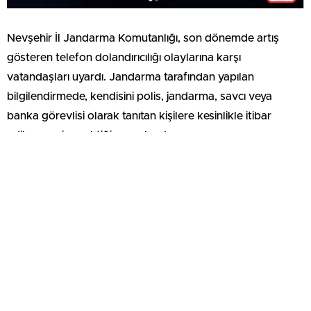
Nevşehir İl Jandarma Komutanlığı, son dönemde artış
gösteren telefon dolandırıcılığı olaylarına karşı
vatandaşları uyardı. Jandarma tarafından yapılan
bilgilendirmede, kendisini polis, jandarma, savcı veya
banka görevlisi olarak tanıtan kişilere kesinlikle itibar
edilmemesi gerektiği vurgulandı.
Dolandırıcıların vatandaşları korku ve panik oluşturarak
yönlendirmeye çalıştığına dikkat çekilen açıklamada;
“Adınız suça karıştı”, “Hesabınızdan şüpheli işlem yapıldı”,
“Kimliğiniz başkaları tarafından kullanılıyor”, “Dava veya
borç dosyanız oluştu, acil arayın” gibi ifadelerle arama
yapan kişilerin dolandırıcı olabileceği belirtildi.
Jandarma yetkilileri, asker, polis ve resmi kurumların hiçbir