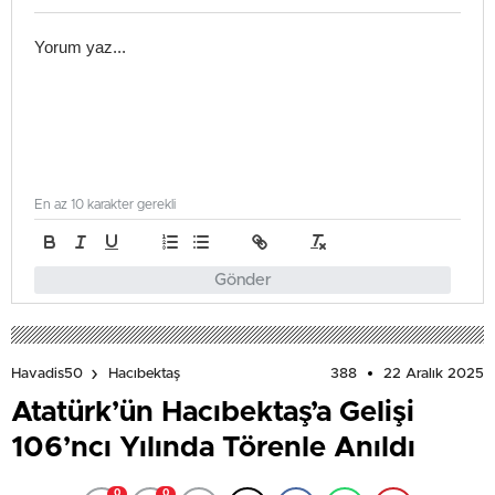
En az 10 karakter gerekli
Gönder
388
22 Aralık 2025
Havadis50
Hacıbektaş
Atatürk’ün Hacıbektaş’a Gelişi
106’ncı Yılında Törenle Anıldı
0
0