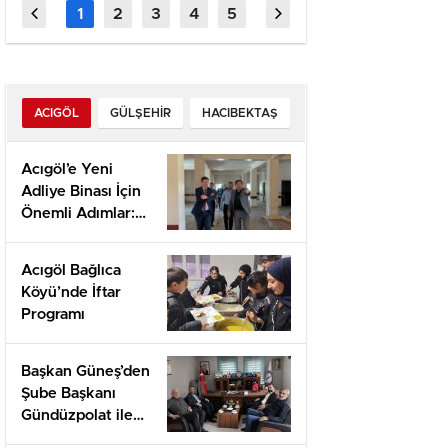
dal Vivo &
Snelhe
Vincite Rapide
ACIGÖL
GÜLŞEHIR
HACIBEKTAŞ
Acıgöl’e Yeni
Adliye Binası İçin
Önemli Adımlar:
Yerinde İnceleme
ve Proje
Acıgöl Bağlıca
Değerlendirmesi
Köyü’nde İftar
Programı
Başkan Güneş’den
Şube Başkanı
Gündüzpolat ile
Hasbihal