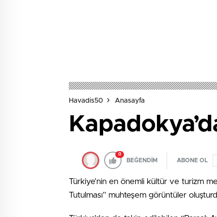
Havadis50
Anasayfa
Kapadokya’da
0
BEĞENDİM
ABONE OL
Türkiye’nin en önemli kültür ve turizm 
Tutulması” muhteşem görüntüler oluşturd