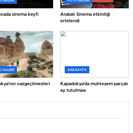
 GALERI
FOTO GALERI
avada sinema keyfi
Arabalı Sinema etkinliği
ertelendi
 GALERI
ANASAYFA
kya’nın vazgeçilmezleri
Kapadokya’da muhteşem parçalı
ay tutulması