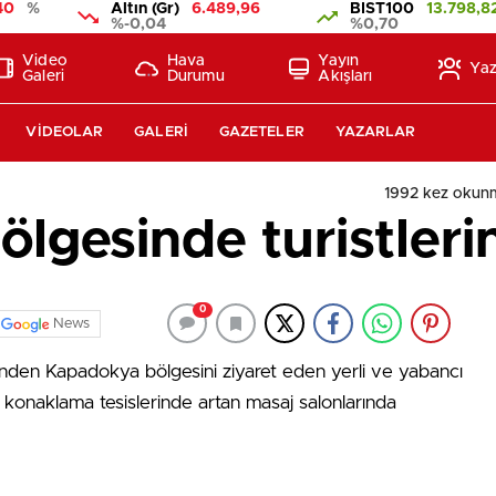
40
%
Altın (Gr)
6.489,96
BIST100
13.798,8
%-0,04
%0,70
Video
Hava
Yayın
Yaz
Galeri
Durumu
Akışları
VIDEOLAR
GALERI
GAZETELER
YAZARLAR
1992 kez okun
lgesinde turistleri
0
News
inden Kapadokya bölgesini ziyaret eden yerli ve yabancı
a konaklama tesislerinde artan masaj salonlarında