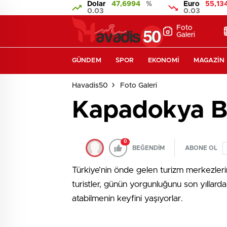
Dolar
47,6994
%
Euro
55,13
0.03
0.03
Foto
Galeri
GÜNDEM
SPOR
EKONOMI
MAGAZIN
Havadis50
Foto Galeri
Kapadokya Bö
0
BEĞENDİM
ABONE OL
Türkiye’nin önde gelen turizm merkezler
turistler, günün yorgunluğunu son yıllard
atabilmenin keyfini yaşıyorlar.