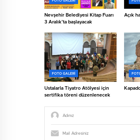
FOTO GALERI
FOTO
Nevşehir Belediyesi Kitap Fuarı
Açık h
3 Aralık’ta başlayacak
FOTO GALERI
FOTO
Ustalarla Tiyatro Atölyesi için
Kapado
sertifika töreni düzenlenecek