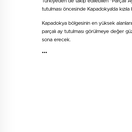
Türkiye’den de takip edilebilen “Parçalı
tutulması öncesinde Kapadokya’da kızıla b
Kapadokya bölgesinin en yüksek alanlarınd
parçalı ay tutulması görülmeye değer güz
sona erecek.