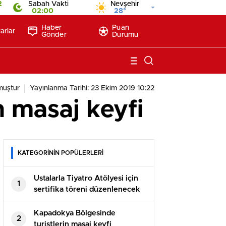
2
Sabah Vakti
Nevşehir
02:00
28°
Haber
Puan
arlar
Gönder
Durumu
muştur
Yayınlanma Tarihi: 23 Ekim 2019 10:22
n masaj keyfi
KATEGORİNİN POPÜLERLERİ
Ustalarla Tiyatro Atölyesi için
1
sertifika töreni düzenlenecek
Kapadokya Bölgesinde
2
turistlerin masaj keyfi