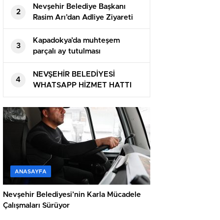
Nevşehir Belediye Başkanı
2
Rasim Arı’dan Adliye Ziyareti
Kapadokya’da muhteşem
3
parçalı ay tutulması
NEVŞEHİR BELEDİYESİ
4
WHATSAPP HİZMET HATTI
DEVREDE
ANASAYFA
Nevşehir Belediyesi’nin Karla Mücadele
Çalışmaları Sürüyor