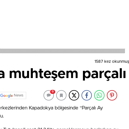
1587 kez okunmuş
 muhteşem parçalı 
0
News
merkezlerinden Kapadokya bölgesinde “Parçalı Ay
u.