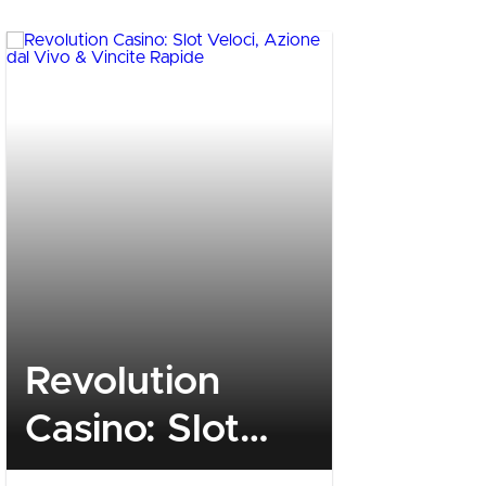
Revolution
Golden
Casino: Slot
Quick‑F
Veloci, Azione
Betting