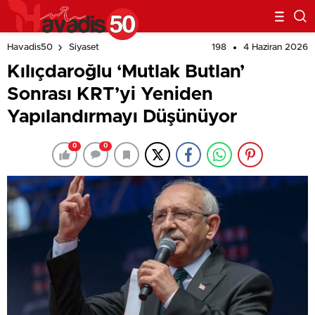
198
4 Haziran 2026
Havadis50
Siyaset
Kılıçdaroğlu ‘Mutlak Butlan’
Sonrası KRT’yi Yeniden
Yapılandırmayı Düşünüyor
0
0