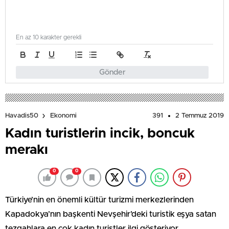
En az 10 karakter gerekli
Gönder
391
2 Temmuz 2019
Havadis50
Ekonomi
Kadın turistlerin incik, boncuk
merakı
0
0
Türkiye’nin en önemli kültür turizmi merkezlerinden
Kapadokya’nın başkenti Nevşehir’deki turistik eşya satan
tezgahlara en çok kadın turistler ilgi gösteriyor.