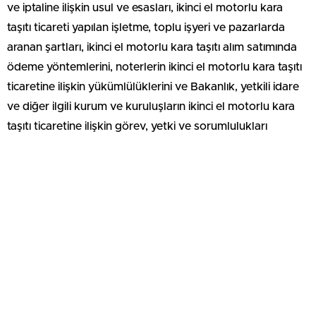
ve iptaline ilişkin usul ve esasları, ikinci el motorlu kara
taşıtı ticareti yapılan işletme, toplu işyeri ve pazarlarda
aranan şartları, ikinci el motorlu kara taşıtı alım satımında
ödeme yöntemlerini, noterlerin ikinci el motorlu kara taşıtı
ticaretine ilişkin yükümlülüklerini ve Bakanlık, yetkili idare
ve diğer ilgili kurum ve kuruluşların ikinci el motorlu kara
taşıtı ticaretine ilişkin görev, yetki ve sorumlulukları
belirlendi. İkinci el yönetmeliğinde kişilerin kendi
aralarındaki satışlar, haciz nedeniyle yapılan satışlar
kapsam dışıdır.
Satıcılarda Aranan Şartlar : İkinci el satacak kişilerin yetki
belgesi alması gerekecek. Bu belgenin geçerlilik süresi beş
sene olacak. Satış yapacakların esnaf ve sanatkârlar
odasına, ticaret ve sanayi odasına veya ticaret ve sanayi
odalarının ayrı kurulduğu yerlerde ticaret odasına kayıtlı