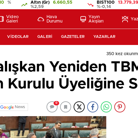
10
%
Altın (Gr)
6.660,55
BIST100
13.779,3
%2,59
%-0,14
Video
Hava
Yayın
Yaz
Galeri
Durumu
Akışları
VIDEOLAR
GALERI
GAZETELER
YAZARLAR
350 kez okunm
 Çalışkan Yeniden T
 Kurulu Üyeliğine S
0
News