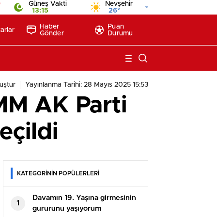
9
Güneş Vakti
Nevşehir
13:15
26°
Haber
Puan
arlar
Gönder
Durumu
uştur
Yayınlanma Tarihi: 28 Mayıs 2025 15:53
BMM AK Parti
eçildi
KATEGORİNİN POPÜLERLERİ
Davamın 19. Yaşına girmesinin
1
gururunu yaşıyorum