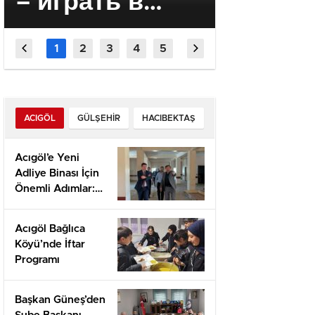
– играть в
Офици
онлайн Pin Up
сайт | 
Casino –
Casino
официальный
онлайн
сайт
Вход, 
ACIGÖL
GÜLŞEHIR
HACIBEKTAŞ
(2026)
Acıgöl’e Yeni
Adliye Binası İçin
Önemli Adımlar:
Yerinde İnceleme
ve Proje
Acıgöl Bağlıca
Değerlendirmesi
Köyü’nde İftar
Programı
Başkan Güneş’den