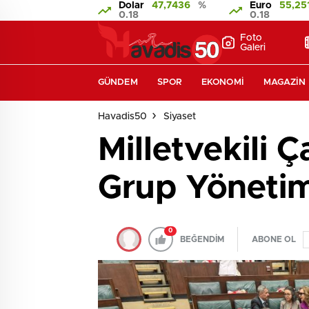
Dolar
47,7436
%
Euro
55,25
0.18
0.18
Foto
Galeri
GÜNDEM
SPOR
EKONOMI
MAGAZIN
Havadis50
Siyaset
Milletvekili
Grup Yönetim
0
BEĞENDİM
ABONE OL