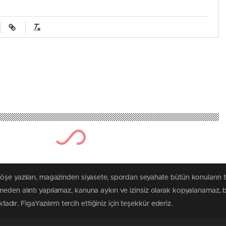
köşe yazıları, magazinden siyasete, spordan seyahate bütün konuların 
eden alıntı yapılamaz, kanuna aykırı ve izinsiz olarak kopyalanamaz,
tadır. FigaYazılım'ı tercih ettiğiniz için teşekkür ederiz.