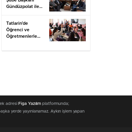
Şube Başkanı
Gündüzpolat ile
Hasbihal
Tatlarin’de
Öğrenci ve
Öğretmenlerle
Değerlendirme
tek adresi
Figa Yazılım
platformunda;
 başka yerde yayınlanamaz. Aykırı işlem yapan