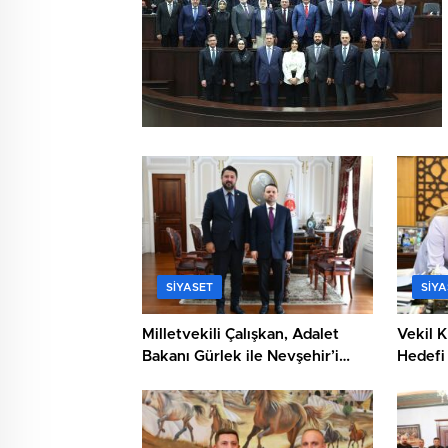
SIYASET
SIYA
Milletvekili Çalışkan, Adalet
Vekil K
Bakanı Gürlek ile Nevşehir’i
Hedefi 
Görüştü