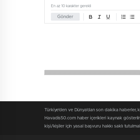
En az 10 karakter gerekli
Gönder
Türkiye'den ve Dünya’dan son dakika haberler, 
Havadis50.com haber içerikleri kaynak gösterilm
kişi/kişiler için yasal başvuru hakkı saklı tutulmak