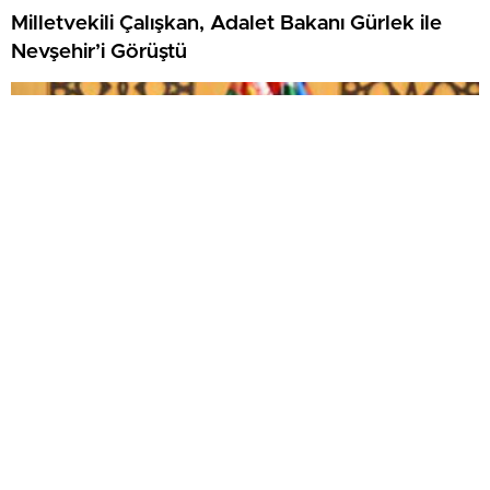
Milletvekili Çalışkan, Adalet Bakanı Gürlek ile
Nevşehir’i Görüştü
Vekil Kılıç: Terörsüz Türkiye Hedefi İçin Tarihi
İmzamızı Attık