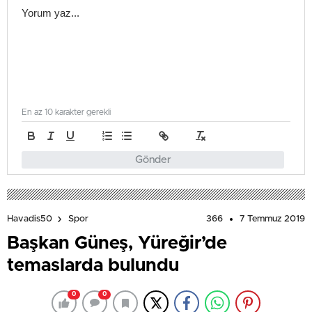
En az 10 karakter gerekli
Gönder
366
7 Temmuz 2019
Havadis50
Spor
Başkan Güneş, Yüreğir’de
temaslarda bulundu
0
0