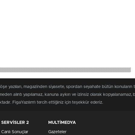
köşe yazıları, magazinden siyasete, spordan seyahate bütün konuların 
eden alıntı yapılamaz, kanuna aykırı ve izinsiz olarak kopyalanamaz,
tadır. FigaYazılım'ı tercih ettiğiniz için teşekkür ederiz.
SERVİSLER 2
MULTİMEDYA
Canlı Sonuçlar
Gazeteler