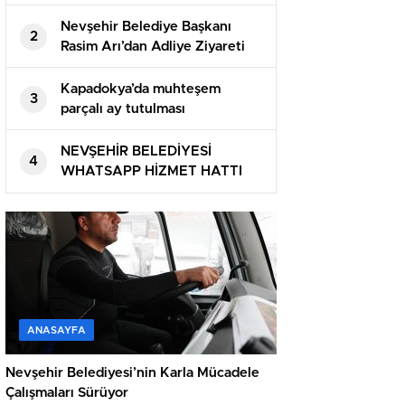
Nevşehir Belediye Başkanı
2
Rasim Arı’dan Adliye Ziyareti
Kapadokya’da muhteşem
3
parçalı ay tutulması
NEVŞEHİR BELEDİYESİ
4
WHATSAPP HİZMET HATTI
DEVREDE
ANASAYFA
Nevşehir Belediyesi’nin Karla Mücadele
Çalışmaları Sürüyor