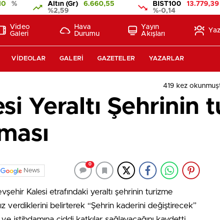
10
%
Altın (Gr)
6.660,55
BIST100
13.779,39
%2,59
%-0,14
Video
Hava
Yayın
Yaz
Galeri
Durumu
Akışları
VIDEOLAR
GALERI
GAZETELER
YAZARLAR
419 kez okunmuş
si Yeraltı Şehrinin 
şması
0
News
ehir Kalesi etrafındaki yeraltı şehrinin turizme
hız verdiklerini belirterek “Şehrin kaderini değiştirecek”
e istihdamına ciddi katkılar sağlayacağını kaydetti.