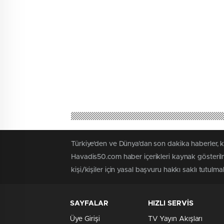
Türkiye'den ve Dünya’dan son dakika haberler, 
Havadis50.com haber içerikleri kaynak gösterilm
kişi/kişiler için yasal başvuru hakkı saklı tutulmak
SAYFALAR
HIZLI SERVİS
Üye Girişi
TV Yayın Akışları