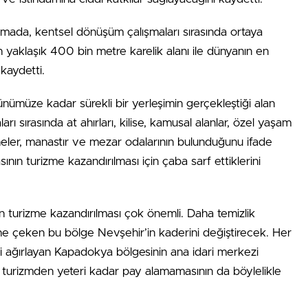
amada, kentsel dönüşüm çalışmaları sırasında ortaya
in yaklaşık 400 bin metre karelik alanı ile dünyanın en
 kaydetti.
ümüze kadar sürekli bir yerleşimin gerçekleştiği alan
ları sırasında at ahırları, kilise, kamusal alanlar, özel yaşam
rhaneler, manastır ve mezar odalarının bulunduğunu ifade
ının turizme kazandırılması için çaba sarf ettiklerini
ın turizme kazandırılması çok önemli. Daha temizlik
ne çeken bu bölge Nevşehir’in kaderini değiştirecek. Her
sti ağırlayan Kapadokya bölgesinin ana idari merkezi
turizmden yeteri kadar pay alamamasının da böylelikle