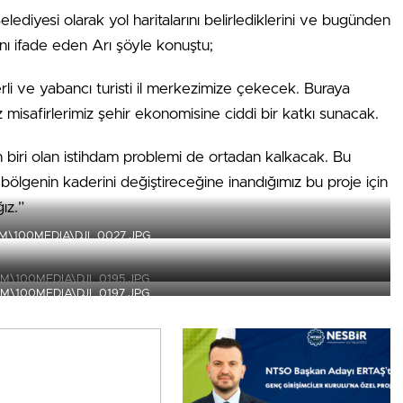
lediyesi olarak yol haritalarını belirlediklerini ve bugünden
nı ifade eden Arı şöyle konuştu;
rli ve yabancı turisti il merkezimize çekecek. Buraya
 misafirlerimiz şehir ekonomisine ciddi bir katkı sunacak.
an biri olan istihdam problemi de ortadan kalkacak. Bu
a bölgenin kaderini değiştireceğine inandığımız bu proje için
ız.”
M\100MEDIA\DJI_0027.JPG
IM\100MEDIA\DJI_0195.JPG
IM\100MEDIA\DJI_0197.JPG