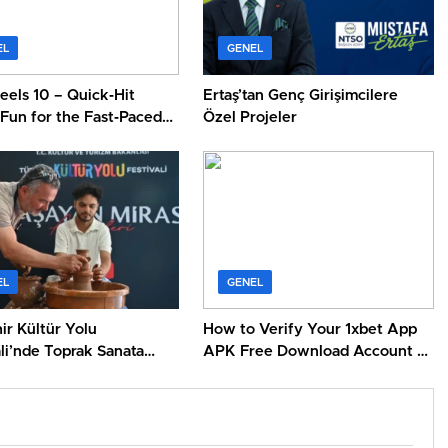
EL
GENEL
eels 10 – Quick‑Hit
Ertaş’tan Genç Girişimcilere
 Fun for the Fast‑Paced
Özel Projeler
EL
GENEL
ir Kültür Yolu
How to Verify Your 1xbet App
li’nde Toprak Sanata
APK Free Download Account –
tü
Quick Guide