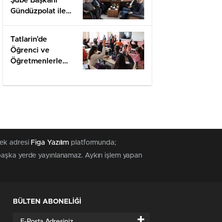
Şube Başkanı
Gündüzpolat ile
Hasbihal
Tatlarin’de
Öğrenci ve
Öğretmenlerle
Değerlendirme
tek adresi
Figa Yazılım
platformunda;
 başka yerde yayınlanamaz. Aykırı işlem yapan
BÜLTEN ABONELİĞİ
+