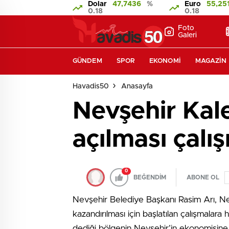
Dolar
47,7436
%
Euro
55,25
0.18
0.18
Foto
Galeri
GÜNDEM
SPOR
EKONOMI
MAGAZIN
Havadis50
Anasayfa
Nevşehir Kale
açılması çalı
0
BEĞENDİM
ABONE OL
Nevşehir Belediye Başkanı Rasim Arı, Nevş
kazandırılması için başlatılan çalışmalara 
dediği bölgenin Nevşehir’in ekonomisine v