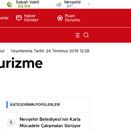
Sabah Vakti
Nevşehir
02:00
31°
Haber
Puan
arlar
Gönder
Durumu
tur
Yayınlanma Tarihi: 24 Temmuz 2019 12:28
turizme
KATEGORİNİN POPÜLERLERİ
Nevşehir Belediyesi’nin Karla
1
Mücadele Çalışmaları Sürüyor