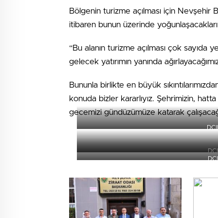
Bölgenin turizme açılması için Nevşehir Be
itibaren bunun üzerinde yoğunlaşacakları
“Bu alanın turizme açılması çok sayıda ye
gelecek yatırımın yanında ağırlayacağımız
Bununla birlikte en büyük sıkıntılarımızd
konuda bizler kararlıyız. Şehrimizin, hatt
gecemizi gündüzümüze katarak çalışacağ
DCI
DC
DC