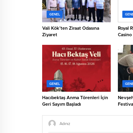
GENEL
GEN
Vali Kök’ten Ziraat Odasına
Royal R
Ziyaret
Casino
Player
GENEL
GEN
Hacıbektaş Anma Törenleri İçin
Nevşeh
Geri Sayım Başladı
Festiva
Dönüş