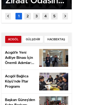
Ziraat Odasına
– Quick
Ziyaret
Casino 
the Fa
Player
ACIGÖL
GÜLŞEHIR
HACIBEKTAŞ
Acıgöl’e Yeni
Adliye Binası İçin
Önemli Adımlar:
Yerinde İnceleme
ve Proje
Acıgöl Bağlıca
Değerlendirmesi
Köyü’nde İftar
Programı
Başkan Güneş’den