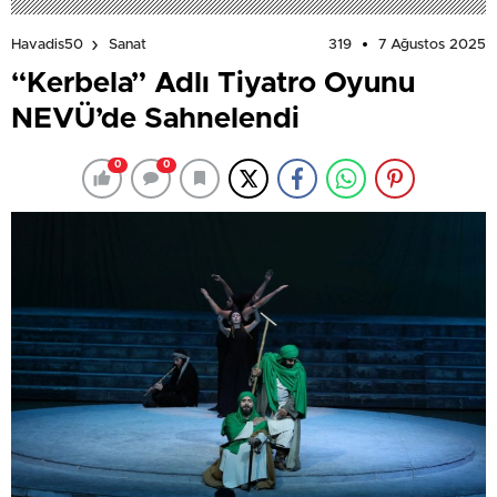
319
7 Ağustos 2025
Havadis50
Sanat
“Kerbela” Adlı Tiyatro Oyunu
NEVÜ’de Sahnelendi
0
0