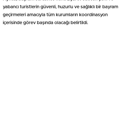
yabancı turistlerin güvenli, huzurlu ve sağlıklı bir bayram
geçirmeleri amacıyla tüm kurumların koordinasyon
içerisinde görev başında olacağı belirtildi.
Yetkililer, vatandaşların bayram sevincini güven içerisinde
yaşayabilmeleri için trafik kurallarına riayet etmeleri ve
şüpheli durumları ilgili birimlere vakit kaybetmeden
bildirmeleri çağrısında bulundu.
Açıklamada, tüm vatandaşların ve misafirlerin Kurban
Bayramı kutlanarak sağlık, huzur ve mutluluk dolu bir
bayram temennisinde bulunuldu.