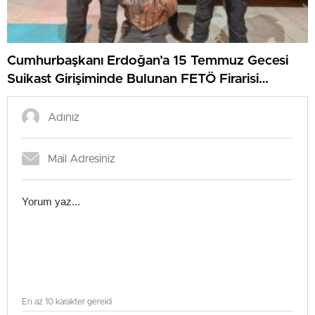
Cumhurbaşkanı Erdoğan’a 15 Temmuz Gecesi
Suikast Girişiminde Bulunan FETÖ Firarisi
Yakalandı
En az 10 karakter gerekli