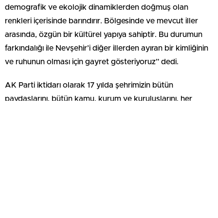
demografik ve ekolojik dinamiklerden doğmuş olan
renkleri içerisinde barındırır. Bölgesinde ve mevcut iller
arasında, özgün bir kültürel yapıya sahiptir. Bu durumun
farkındalığı ile Nevşehir’i diğer illerden ayıran bir kimliğinin
ve ruhunun olması için gayret gösteriyoruz” dedi.
AK Parti iktidarı olarak 17 yılda şehrimizin bütün
paydaşlarını, bütün kamu, kurum ve kuruluşlarını, her
alandaki sivil toplum kuruluşlarını işin içine dahil etmek
suretiyle, uyumlu bir şekilde, vatandaşın beklediği en
uygun, en ideal çözümleri üreterek, Nevşehir’in bir adım
öteye ulaşması için hep birlikte çalıştıklarını ve çalışmaya
devam edeceklerini bildiren Açıkgöz, şöyle devam etti:
“Nevşehir’imiz ile ilgili tüm projeleri tek tek takip ediyoruz.
Hemşerilerimizden gelen talepleri değerlendirerek,
çözümlere odaklanmış bulunmaktayız. Nasıl çözerizin