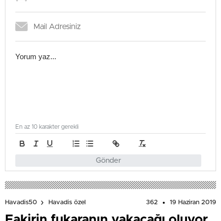
En az 10 karakter gerekli
Gönder
362
19 Haziran 2019
Havadis50
Havadis özel
Fakirin fukaranın yakacağı oluyor