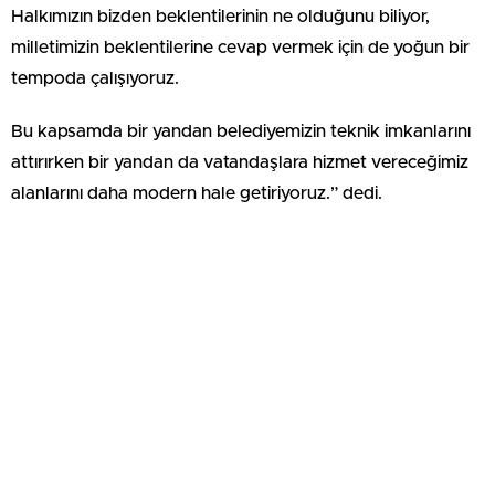
Halkımızın bizden beklentilerinin ne olduğunu biliyor,
milletimizin beklentilerine cevap vermek için de yoğun bir
tempoda çalışıyoruz.
Bu kapsamda bir yandan belediyemizin teknik imkanlarını
attırırken bir yandan da vatandaşlara hizmet vereceğimiz
alanlarını daha modern hale getiriyoruz.” dedi.
DCIM\100MEDIA\DJI_0669.JPG
DCIM\100MEDIA\DJI_0632.JPG