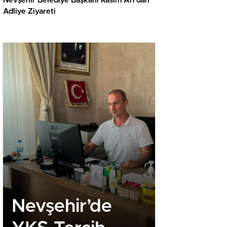
Nevşehir Belediye Başkanı Rasim Arı’dan
Adliye Ziyareti
Nevşehir’de
Kapado