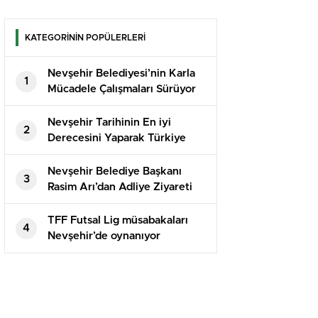
KATEGORİNİN POPÜLERLERİ
Nevşehir Belediyesi’nin Karla
1
Mücadele Çalışmaları Sürüyor
Nevşehir Tarihinin En iyi
2
Derecesini Yaparak Türkiye
İkincisi Oldu
Nevşehir Belediye Başkanı
3
Rasim Arı’dan Adliye Ziyareti
TFF Futsal Lig müsabakaları
4
Nevşehir’de oynanıyor