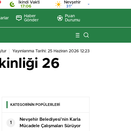
9
İkindi Vakti
Nevşehir
17:06
31°
Haber
Puan
arlar
Gönder
Durumu
tur
Yayınlanma Tarihi: 25 Haziran 2026 12:23
inliği 26
KATEGORİNİN POPÜLERLERİ
Nevşehir Belediyesi’nin Karla
1
Mücadele Çalışmaları Sürüyor