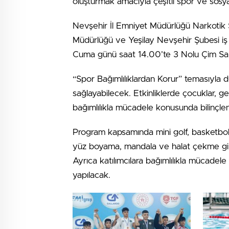
oluşturmak amacıyla çeşitli spor ve sosya
Nevşehir İl Emniyet Müdürlüğü Narkotik 
Müdürlüğü ve Yeşilay Nevşehir Şubesi iş b
Cuma günü saat 14.00’te 3 Nolu Çim Sa
“Spor Bağımlılıklardan Korur” temasıyla
sağlayabilecek. Etkinliklerde çocuklar, 
bağımlılıkla mücadele konusunda bilinçle
Program kapsamında mini golf, basketbol, p
yüz boyama, mandala ve halat çekme gibi b
Ayrıca katılımcılara bağımlılıkla mücadel
yapılacak.