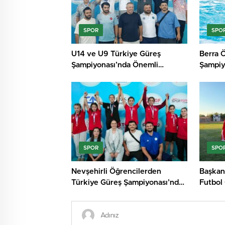
SPOR
SPO
U14 ve U9 Türkiye Güreş
Berra 
Şampiyonası’nda Önemli
Şampiy
Başarılar
Gurur Y
SPOR
SPO
Nevşehirli Öğrencilerden
Başkan
Türkiye Güreş Şampiyonası’nda
Futbol 
Büyük Başarı