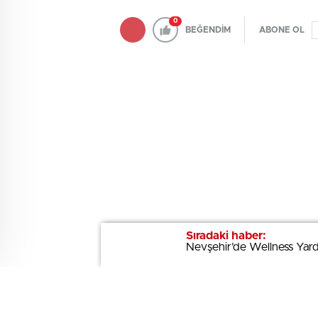
0
BEĞENDİM
ABONE OL
Sıradaki haber:
Sıradaki haber:
Nevşehir’de Wellness Yard
Nevşehir’de Wellness Yard