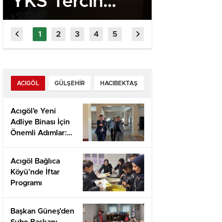
YKS Tercih
Giden B
Danışmanlığı
Tatma
Etkinliği
Dönme
ACIGÖL
GÜLŞEHIR
HACIBEKTAŞ
Acıgöl’e Yeni
Adliye Binası İçin
Önemli Adımlar:
Yerinde İnceleme
ve Proje
Acıgöl Bağlıca
Değerlendirmesi
Köyü’nde İftar
Programı
Başkan Güneş’den