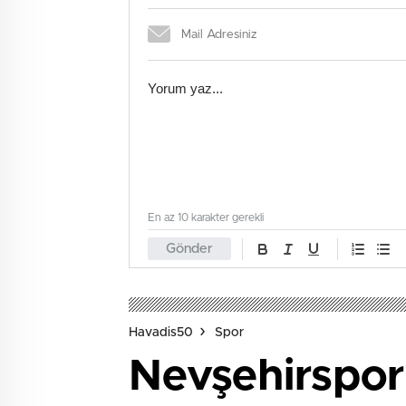
En az 10 karakter gerekli
Gönder
Havadis50
Spor
Nevşehirspor 