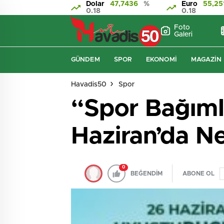
Dolar
47,7436
%
Euro
55,25
0.18
0.18
Foto
Galeri
GÜNDEM
SPOR
EKONOMI
MAGAZIN
Havadis50
Spor
“Spor Bağımlı
Haziran’da N
0
BEĞENDİM
ABONE OL