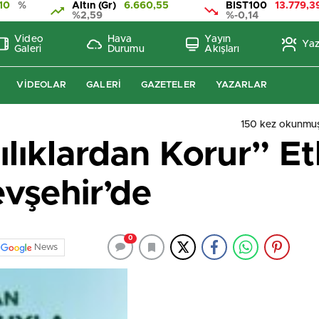
10
%
Altın (Gr)
6.660,55
BIST100
13.779,3
%2,59
%-0,14
Video
Hava
Yayın
Yaz
Galeri
Durumu
Akışları
VIDEOLAR
GALERI
GAZETELER
YAZARLAR
150 kez okunmuş
lıklardan Korur” Etk
evşehir’de
0
News