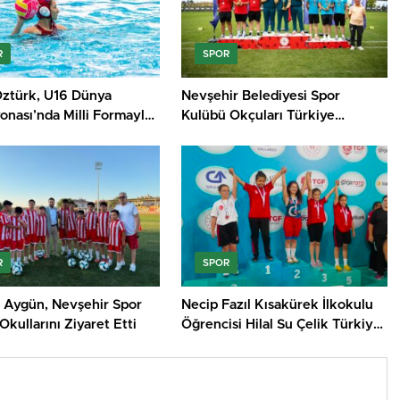
R
SPOR
Öztürk, U16 Dünya
Nevşehir Belediyesi Spor
onası’nda Milli Formayla
Kulübü Okçuları Türkiye
aşattı
Üçüncüsü Oldu
R
SPOR
 Aygün, Nevşehir Spor
Necip Fazıl Kısakürek İlkokulu
Okullarını Ziyaret Etti
Öğrencisi Hilal Su Çelik Türkiye
Şampiyonu Oldu