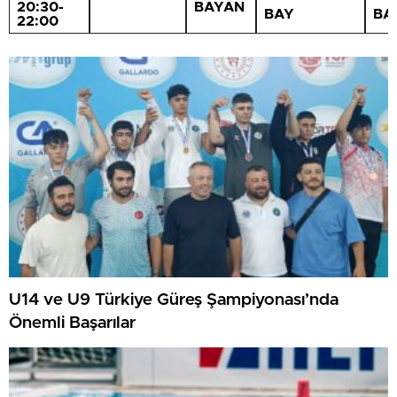
20:30-
BAYAN
BAY
BA
22:00
U14 ve U9 Türkiye Güreş Şampiyonası’nda
Önemli Başarılar