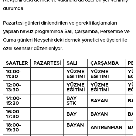
Nevşehir’deki dernek ve vakıflara da özel bir yer verilmiş
durumda.
Pazartesi günleri dinlendirilen ve gerekli ilaçlamaları
yapılan havuz programında Salı, Çarşamba, Perşembe ve
Cuma günleri Nevşehir’deki dernek yönetici ve üyeleri ile
özel seanslar düzenleniyor.
SAATLER
PAZARTESİ
SALI
ÇARŞAMBA
PE
10:00-
YÜZME
YÜZME
YÜ
11:30
EĞİTİMİ
EĞİTİMİ
EĞİ
12:00-
YÜZME
YÜZME
YÜ
13:30
EĞİTİMİ
EĞİTİMİ
EĞİ
14:00-
BAY
BAYAN
BA
15:30
STK
16:00-
BAY
BAYAN
BA
17:30
18:00-
BAYAN
ANTRENMAN
BA
19:30