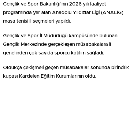
Gençlik ve Spor Bakanlığı’nın 2026 yılı faaliyet
programında yer alan Anadolu Yıldızlar Ligi (ANALİG)
masa tenisi il seçmeleri yapıldı.
Gençlik ve Spor İl Müdürlüğü kampüsünde bulunan
Gençlik Merkezinde gerçekleşen müsabakalara il
genelinden çok sayıda sporcu katılım sağladı.
Oldukça çekişmeli geçen müsabakalar sonunda birincilik
kupası Kardelen Eğitim Kurumlarının oldu.
Sabah saatlerinde yapılan grup maçlarında rakiplerini
yenerek gruptan çıkmayı başaran Kardelenli Yağız Şahin,
öğleden sonraki çeyrek final, yarı final ve final maçlarını da
kazanarak şampiyon oldu.
Final maçlarının ardından düzenlenen törenle Kardelenli