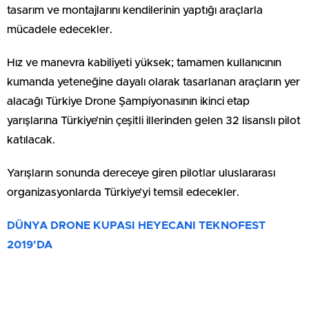
tasarım ve montajlarını kendilerinin yaptığı araçlarla
mücadele edecekler.
Hız ve manevra kabiliyeti yüksek; tamamen kullanıcının
kumanda yeteneğine dayalı olarak tasarlanan araçların yer
alacağı Türkiye Drone Şampiyonasının ikinci etap
yarışlarına Türkiye’nin çeşitli illerinden gelen 32 lisanslı pilot
katılacak.
Yarışların sonunda dereceye giren pilotlar uluslararası
organizasyonlarda Türkiye’yi temsil edecekler.
DÜNYA DRONE KUPASI HEYECANI TEKNOFEST
2019’DA
İlk etabı Mersin Anamur Antik Kentte yapılan, İkinci etabı
ATİ Havacılık köyünde Üçüncü Etabın Kapadokya’da