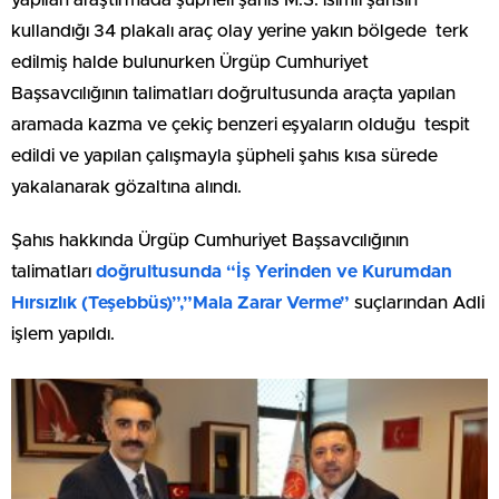
yapılan araştırmada şüpheli şahıs M.S. isimli şahsın
kullandığı 34 plakalı araç olay yerine yakın bölgede terk
edilmiş halde bulunurken Ürgüp Cumhuriyet
Başsavcılığının talimatları doğrultusunda araçta yapılan
aramada kazma ve çekiç benzeri eşyaların olduğu tespit
edildi ve yapılan çalışmayla şüpheli şahıs kısa sürede
yakalanarak gözaltına alındı.
Şahıs hakkında Ürgüp Cumhuriyet Başsavcılığının
talimatları
doğrultusunda “İş Yerinden ve Kurumdan
Hırsızlık (Teşebbüs)”,”Mala Zarar Verme”
suçlarından Adli
işlem yapıldı.