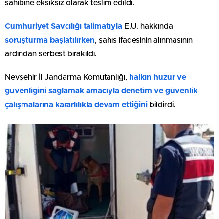
sahibine eksiksiz olarak teslim edildi.
Cumhuriyet Savcılığı talimatıyla
E.U. hakkında
soruşturma başlatılırken
, şahıs ifadesinin alınmasının
ardından serbest bırakıldı.
Nevşehir İl Jandarma Komutanlığı,
halkın huzur ve
güvenliğini sağlamak amacıyla denetim ve güvenlik
çalışmalarına kararlılıkla devam ettiğini
bildirdi.