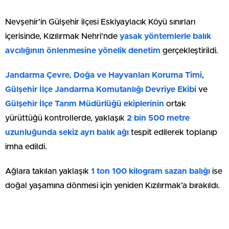
Nevşehir’in Gülşehir ilçesi Eskiyaylacık Köyü sınırları
içerisinde, Kızılırmak Nehri’nde
yasak yöntemlerle balık
avcılığının önlenmesine yönelik denetim
gerçekleştirildi.
Jandarma Çevre, Doğa ve Hayvanları Koruma Timi
,
Gülşehir İlçe Jandarma Komutanlığı Devriye Ekibi
ve
Gülşehir İlçe Tarım Müdürlüğü ekiplerinin
ortak
yürüttüğü kontrollerde, yaklaşık
2 bin 500 metre
uzunluğunda sekiz ayrı balık ağı
tespit edilerek toplanıp
imha edildi.
Ağlara takılan yaklaşık
1 ton 100 kilogram sazan balığı
ise
doğal yaşamına dönmesi için yeniden Kızılırmak’a bırakıldı.
Nevşehir İl Jandarma Komutanlığı,
doğal yaşamın
korunması ve halkın güvenliği için denetim