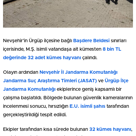
Nevşehir’in Ürgüp ilçesine bağlı
Başdere Beldesi
sınırları
içerisinde, M.Ş. isimli vatandaşa ait kümesten
8 bin TL
değerinde 32 adet kümes hayvanı
çalındı.
Olayın ardından
Nevşehir İl Jandarma Komutanlığı
Jandarma Suç Araştırma Timleri (JASAT)
ve
Ürgüp İlçe
Jandarma Komutanlığı
ekiplerince geniş kapsamlı bir
çalışma başlatıldı. Bölgede bulunan güvenlik kameralarının
incelenmesi sonucu, hırsızlığın
E.U. isimli şahıs
tarafından
gerçekleştirildiği tespit edildi.
Ekipler tarafından kısa sürede bulunan
32 kümes hayvanı
,