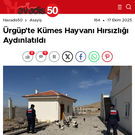
164
17 Ekim 2025
Havadis50
Asayiş
Ürgüp’te Kümes Hayvanı Hırsızlığı
Aydınlatıldı
0
0