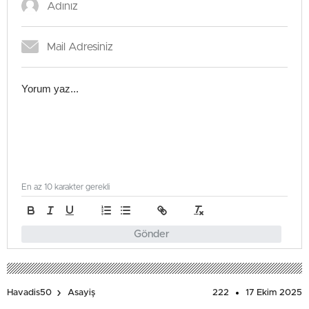
En az 10 karakter gerekli
Gönder
222
17 Ekim 2025
Havadis50
Asayiş