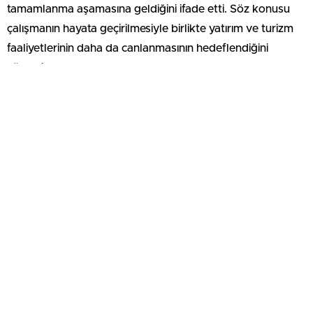
tamamlanma aşamasına geldiğini ifade etti. Söz konusu
çalışmanın hayata geçirilmesiyle birlikte yatırım ve turizm
faaliyetlerinin daha da canlanmasının hedeflendiğini
söyledi.
Beldenin önemli ihtiyaçları arasında yer alan doğalgaz
konusunda da girişimlerin sürdüğünü kaydeden Gürlek,
altyapı çalışmalarının başlatılması için gerekli görüşmelerin
yapıldığını belirtti.
Konut ihtiyacının karşılanmasına yönelik olarak TOKİ
tarafından yaklaşık 150 konutluk bir projenin gündemde
olduğunu açıklayan Gürlek, bölge halkının taleplerinin
yakından takip edildiğini dile getirdi.
Mustafapaşa’nın turizm potansiyelinin artırılmasına yönelik
projelere de değinen Gürlek, beldenin Kültür Yolu Festivali