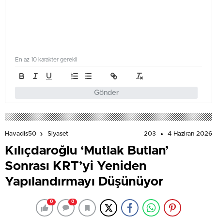
En az 10 karakter gerekli
Gönder
203
4 Haziran 2026
Havadis50
Siyaset
Kılıçdaroğlu ‘Mutlak Butlan’
Sonrası KRT’yi Yeniden
Yapılandırmayı Düşünüyor
0
0