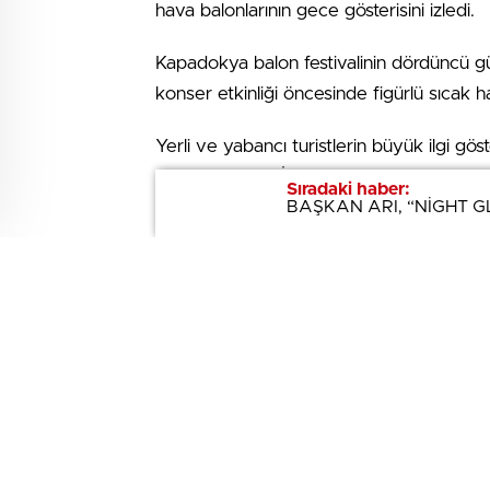
hava balonlarının gece gösterisini izledi.
Kapadokya balon festivalinin dördüncü 
konser etkinliği öncesinde figürlü sıcak 
Yerli ve yabancı turistlerin büyük ilgi gö
Nevşehir Valisi İlhami Aktaş, AK Parti Mi
Sıradaki haber:
Sıradaki haber:
BAŞKAN ARI, “NİGHT G
BAŞKAN ARI, “NİGHT G
Yanar, İl Genel Meclis Başkanı Gürbüz Din
izledi.