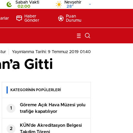
Sabah Vakti
Nevşehir
02:00
28°
Haber
Puan
arlar
Gönder
Durumu
tur
Yayınlanma Tarihi: 9 Temmuz 2019 01:40
’a Gitti
KATEGORİNİN POPÜLERLERİ
Göreme Açık Hava Müzesi yolu
1
trafiğe kapatılıyor
KÜN’de Akreditasyon Belgesi
2
Takdim Töreni