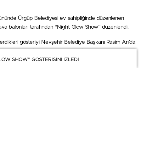
gününde Ürgüp Belediyesi ev sahipliğinde düzenlenen
hava balonları tarafından “Night Glow Show” düzenlendi.
sterdikleri gösteriyi Nevşehir Belediye Başkanı Rasim Arı’da,
lletvekili Mustafa Açıkgöz, AK Parti İl Başkanı Mustafa Rauf
LOW SHOW” GÖSTERİSİNİ İZLEDİ
LOW SHOW” GÖSTERİSİNİ İZLEDİ
ç ve AK Parti Merkez İlçe Başkanı Edip Avşar ile birlikte