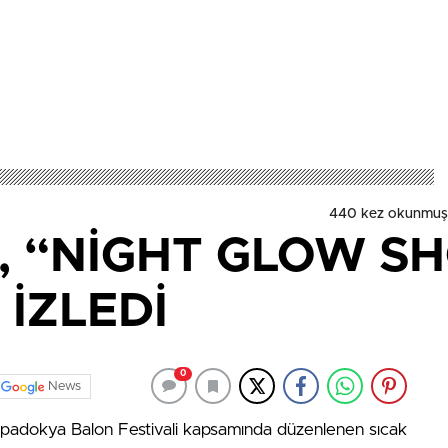
440 kez okunmuş
, “NİGHT GLOW S
 İZLEDİ
0
News
apadokya Balon Festivali kapsamında düzenlenen sıcak