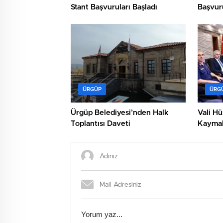
Stant Başvuruları Başladı
Başvuru
ÜRGÜP
ÜRG
Ürgüp Belediyesi’nden Halk
Vali H
Toplantısı Daveti
Kaymak