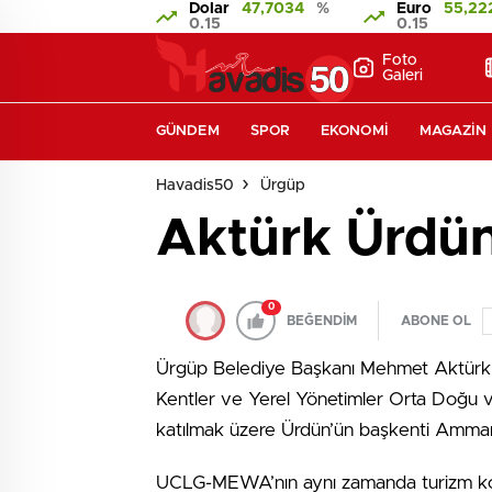
Dolar
47,7034
%
Euro
55,22
0.15
0.15
Foto
Galeri
GÜNDEM
SPOR
EKONOMI
MAGAZIN
Havadis50
Ürgüp
Aktürk Ürdün
0
BEĞENDİM
ABONE OL
Ürgüp Belediye Başkanı Mehmet Aktürk, 0
Kentler ve Yerel Yönetimler Orta Doğu
katılmak üzere Ürdün’ün başkenti Amman’
UCLG-MEWA’nın aynı zamanda turizm komite