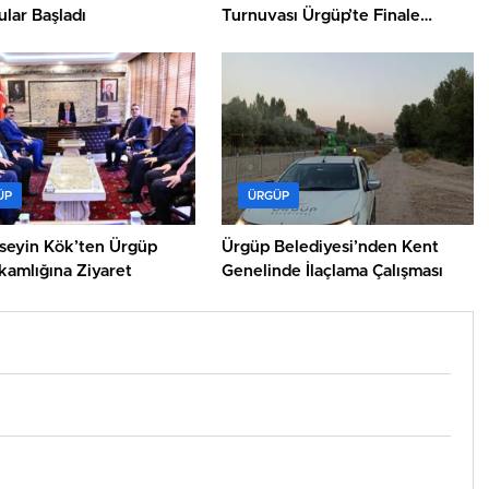
lar Başladı
Turnuvası Ürgüp’te Finale
Çıkıyor
ÜP
ÜRGÜP
üseyin Kök’ten Ürgüp
Ürgüp Belediyesi’nden Kent
amlığına Ziyaret
Genelinde İlaçlama Çalışması