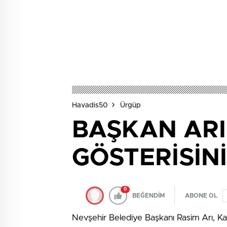
Havadis50
Ürgüp
BAŞKAN ARI
GÖSTERİSİNİ
0
BEĞENDİM
ABONE OL
Nevşehir Belediye Başkanı Rasim Arı, K