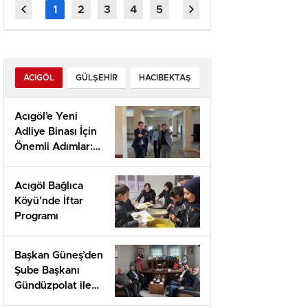
Quick‑Hit-
– Qeyd
Enthusiasten
Giriş
ACIGÖL
GÜLŞEHIR
HACIBEKTAŞ
Acıgöl’e Yeni
Adliye Binası İçin
Önemli Adımlar:
Yerinde İnceleme
ve Proje
Acıgöl Bağlıca
Değerlendirmesi
Köyü’nde İftar
Programı
Başkan Güneş’den
Şube Başkanı
Gündüzpolat ile
Hasbihal