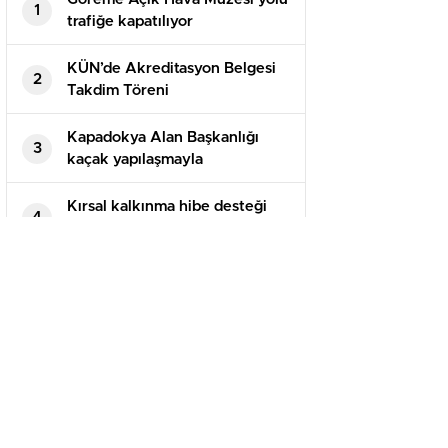
1
trafiğe kapatılıyor
KÜN’de Akreditasyon Belgesi
2
Takdim Töreni
Kapadokya Alan Başkanlığı
3
kaçak yapılaşmayla
mücadelesine devam ediyor
Kırsal kalkınma hibe desteği
4
başvurularında son 1 hafta
ÜRGÜP