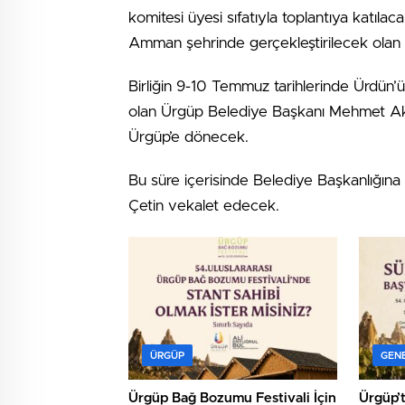
komitesi üyesi sıfatıyla toplantıya katı
Amman şehrinde gerçekleştirilecek olan 
Birliğin 9-10 Temmuz tarihlerinde Ürdün
olan Ürgüp Belediye Başkanı Mehmet Ak
Ürgüp’e dönecek.
Bu süre içerisinde Belediye Başkanlığına
Çetin vekalet edecek.
ÜRGÜP
GEN
Ürgüp Bağ Bozumu Festivali İçin
Ürgüp’t