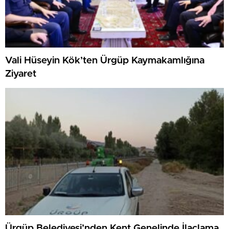
Vali Hüseyin Kök’ten Ürgüp Kaymakamlığına
Ziyaret
Ürgüp Belediyesi’nden Kent Genelinde İlaçlama