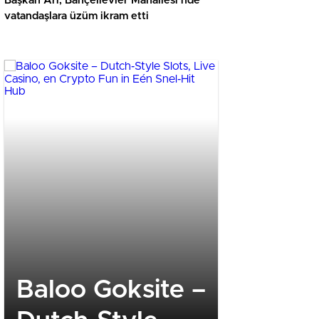
Başkan Arı, Bahçelievler Mahallesi’nde
vatandaşlara üzüm ikram etti
Baloo Goksite –
Models