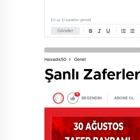
En az 10 karakter gerekli
Gönder
Havadis50
Genel
Şanlı Zaferl
0
BEĞENDİM
ABONE OL