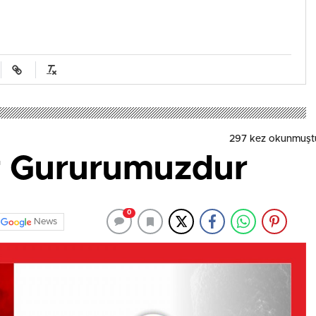
297 kez okunmuşt
er Gururumuzdur
0
News