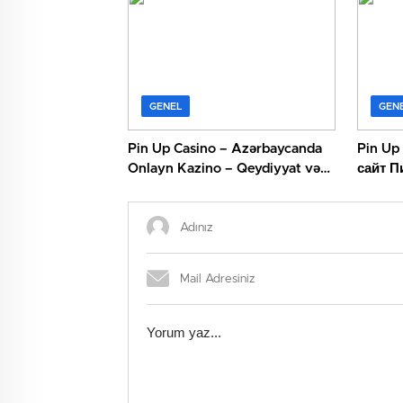
GENEL
GEN
Pin Up Casino – Azərbaycanda
Pin Up
Onlayn Kazino – Qeydiyyat və
сайт П
Giriş
(2026)