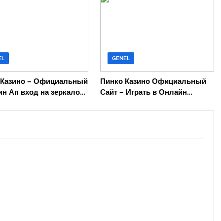
EL
GENEL
 Казино – Официальный
Пинко Казино Официальный
ин Ап вход на зеркало
Сайт – Играть в Онлайн
Казино Pinco