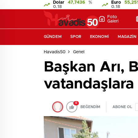
Dolar
47,7436
%
Euro
55,25
0.18
0.18
Foto
Galeri
GÜNDEM
SPOR
EKONOMI
MAGAZIN
Havadis50
Genel
Başkan Arı, B
vatandaşlara
0
BEĞENDİM
ABONE OL