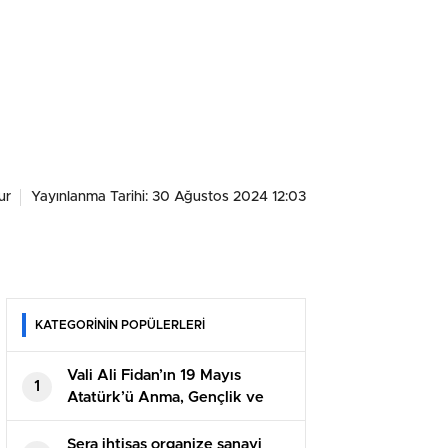
ur
Yayınlanma Tarihi: 30 Ağustos 2024 12:03
KATEGORİNİN POPÜLERLERİ
Vali Ali Fidan’ın 19 Mayıs
1
Atatürk’ü Anma, Gençlik ve
Spor Bayramı Mesajı
Sera ihtisas organize sanayi