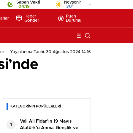
Sabah Vakti
Nevşehir
04:19
30°
Haber
Puan
arlar
Gönder
Durumu
ur
Yayınlanma Tarihi: 30 Ağustos 2024 14:16
si’nde
KATEGORİNİN POPÜLERLERİ
Vali Ali Fidan’ın 19 Mayıs
1
Atatürk’ü Anma, Gençlik ve