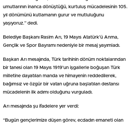
umutlarının inanca dönüştüğü, kurtuluş mücadelesinin 105.
yıl dönümünü kutlamanın gurur ve mutluluğunu
yaşıyoruz.” dedi.
Belediye Başkanı Rasim Arı, 19 Mayıs Atatürk’ü Anma,
Gençlik ve Spor Bayramı nedeniyle bir mesaj yayımladı.
Başkan Arı mesajında, Türk tarihinin dönüm noktalarından
bir tanesi olan 19 Mayıs 1919’un işgallerle boğuşan Türk
milletine dayatılan manda ve himayenin reddedilerek,
bağımsız ve özgür bir vatan uğruna başlatılan destansı
mücadelenin ilk adımı olduğunu vurguladı.
Arı mesajında şu ifadelere yer verdi:
“Bugün gençlerimize düşen görev, ecdadın emaneti olan
vatan ve bayrak sevgisine, hürriyet aşkına sahip çıkmak,