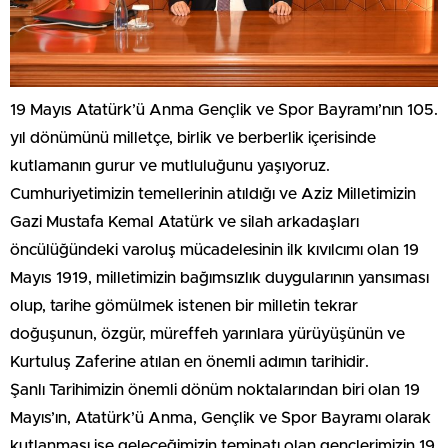
19 Mayıs Atatürk’ü Anma Gençlik ve Spor Bayramı’nın 105.
yıl dönümünü milletçe, birlik ve berberlik içerisinde
kutlamanın gurur ve mutluluğunu yaşıyoruz.
Cumhuriyetimizin temellerinin atıldığı ve Aziz Milletimizin
Gazi Mustafa Kemal Atatürk ve silah arkadaşları
öncülüğündeki varoluş mücadelesinin ilk kıvılcımı olan 19
Mayıs 1919, milletimizin bağımsızlık duygularının yansıması
olup, tarihe gömülmek istenen bir milletin tekrar
doğuşunun, özgür, müreffeh yarınlara yürüyüşünün ve
Kurtuluş Zaferine atılan en önemli adımın tarihidir.
Şanlı Tarihimizin önemli dönüm noktalarından biri olan 19
Mayıs’ın, Atatürk’ü Anma, Gençlik ve Spor Bayramı olarak
kutlanması ise geleceğimizin teminatı olan gençlerimizin 19