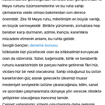
Mayıs ruhunu özümsemelerine ve bu ruha sahip
çıkmalarına vesile olması bakımından son derece
önemlidir. Zira 19 Mayıs ruhu, milletimizin en büyük varlığı,
en büyük sermayesidir. Birlikte yürümenin, zorluklara hep
beraber karşı durmanın, azimle, inançla, kararlılıkla
mücadele etmenin anlamı, bu ruhta gizlidir.
Sevgili Gençler;
deneme bonusu
İstikbalde bizi yüceltecek olan da istikbalimizi koruyacak
olan da sizlersiniz. Sizler, bağımsızlık, birlik ve beraberlik
ruhunu karakterinizin bir parçası haline getirerek fikri hür,
vicdanı hür bir nesil olacaksınız. Sahip olduğunuz bu üstün
karakterden güç alarak gelecekte ülkemizi muasır
medeniyet seviyesinin üstüne çıkaracağınıza, bilim, sanat
ve spordaki çalışmalarınızla dünyaya yön verecek nitelikte
yetişkinler olacağınıza inancımız tamdır.
Cennet vatanımızın; sizlerin omuzlarında daha gelişmiş,