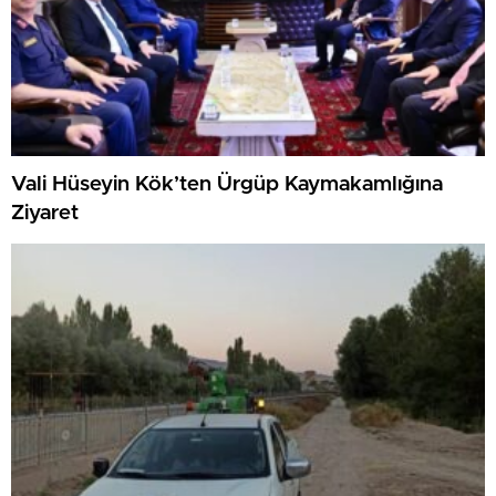
Vali Hüseyin Kök’ten Ürgüp Kaymakamlığına
Ziyaret