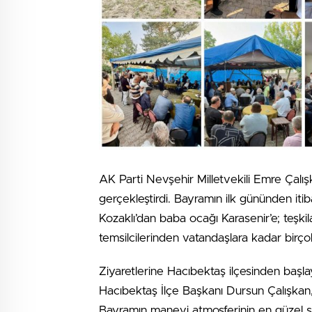
AK Parti Nevşehir Milletvekili Emre Çal
gerçekleştirdi. Bayramın ilk gününden i
Kozaklı’dan baba ocağı Karasenir’e; teşki
temsilcilerinden vatandaşlara kadar birç
Ziyaretlerine Hacıbektaş ilçesinden başlaya
Hacıbektaş İlçe Başkanı Dursun Çalışkan, 
Bayramın manevi atmosferinin en güzel şek