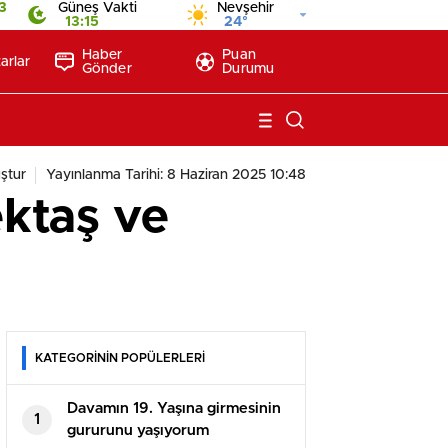
13
Güneş Vakti
Nevşehir
13:15
24°
Haber
Puan
arlar
Gönder
Durumu
ştur
Yayınlanma Tarihi: 8 Haziran 2025 10:48
ektaş ve
KATEGORİNİN POPÜLERLERİ
Davamın 19. Yaşına girmesinin
1
gururunu yaşıyorum