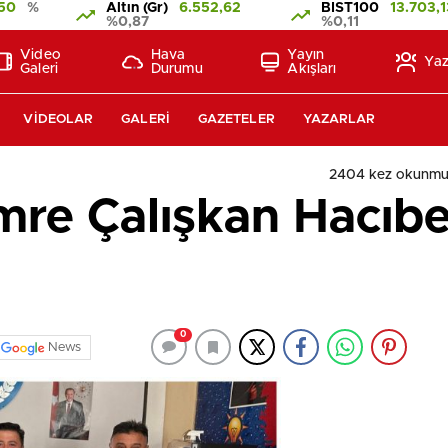
350
%
Altın (Gr)
6.552,62
BIST100
13.703,
%0,87
%0,11
Video
Hava
Yayın
Yaz
Galeri
Durumu
Akışları
VIDEOLAR
GALERI
GAZETELER
YAZARLAR
2404 kez okunmu
Emre Çalışkan Hacıb
0
News