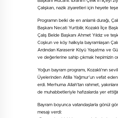
Başkanı Mücahit İbrahim Çelik’in ilçeyi zi
Çalışkan, nazik ziyaretleri için heyete te
Programın belki de en anlamlı durağı, Çalı
Başkanı Necati Yurtbilir, Kozaklı İlçe Ba
Çalış Belde Başkanı Ahmet Yıldız ve teşk
Coşkun ve köy halkıyla bayramlaşan Çalı
Ardından Karasenir Köyü Yaşatma ve Güze
ve değerlerine sahip çıkmak hepimizin or
Yoğun bayram programı, Kozaklı’nın sevi
Üyelerinden Atilla Yağmur’un vefat eden 
erdi. Merhuma Allah’tan rahmet, yakınlar
de muhabbetleriyle hafızalarda yer ettiğini
Bayram boyunca vatandaşlarla gönül gönü
mesajı verdi: