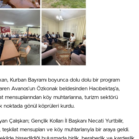
ışkan, Kurban Bayramı boyunca dolu dolu bir program
tibaren Avanos’un Özkonak beldesinden Hacıbektaş’a,
lat mensuplarından köy muhtarlarına, turizm sektörü
ok noktada gönül köprüleri kurdu.
n Çalışkan; Gençlik Kolları İl Başkanı Necati Yurtbilir,
teşkilat mensupları ve köy muhtarlarıyla bir araya geldi.
ilde hissedildiği buluşmada birlik, beraberlik ve kardeşlik