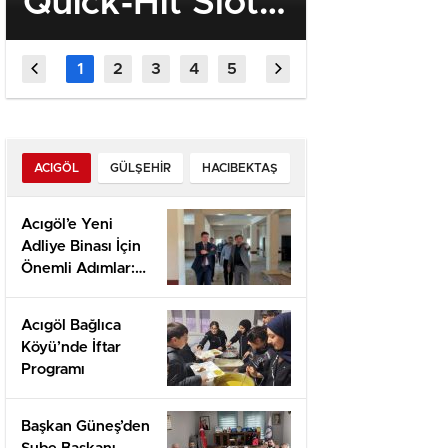
Quick‑Hit Slots
Quick W
und schnelle
the Fa
Roulette‑Action
Player
für
schnelllebige
ACIGÖL
GÜLŞEHIR
HACIBEKTAŞ
Spieler
Acıgöl’e Yeni
Adliye Binası İçin
Önemli Adımlar:
Yerinde İnceleme
ve Proje
Acıgöl Bağlıca
Değerlendirmesi
Köyü’nde İftar
Programı
Başkan Güneş’den