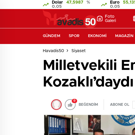
Dolar
47,5987
%
Euro
55,1
0.05
0.05
Foto
Galeri
GÜNDEM
SPOR
EKONOMI
MAGAZIN
Havadis50
Siyaset
Milletvekili 
Kozaklı’daydı
0
BEĞENDİM
ABONE OL