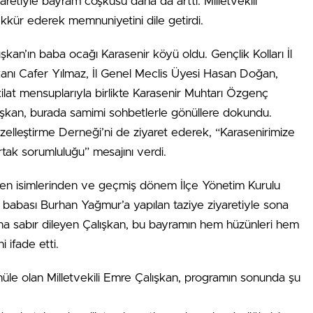
yaretiyle bayram coşkusu daha da arttı. Milletvekili
şekkür ederek memnuniyetini dile getirdi.
şkan’ın baba ocağı Karasenir köyü oldu. Gençlik Kolları İl
şkanı Cafer Yılmaz, İl Genel Meclis Üyesi Hasan Doğan,
ilat mensuplarıyla birlikte Karasenir Muhtarı Özgenç
şkan, burada samimi sohbetlerle gönüllere dokundu.
lleştirme Derneği’ni de ziyaret ederek, “Karasenirimize
tak sorumluluğu” mesajını verdi.
len isimlerinden ve geçmiş dönem İlçe Yönetim Kurulu
babası Burhan Yağmur’a yapılan taziye ziyaretiyle sona
ına sabır dileyen Çalışkan, bu bayramın hem hüzünleri hem
 ifade etti.
le olan Milletvekili Emre Çalışkan, programın sonunda şu