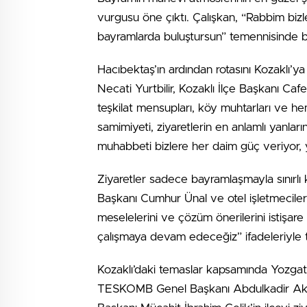
vurgusu öne çıktı. Çalışkan, “Rabbim bizle
bayramlarda buluştursun” temennisinde 
Hacıbektaş’ın ardından rotasını Kozaklı’ya
Necati Yurtbilir, Kozaklı İlçe Başkanı Caf
teşkilat mensupları, köy muhtarları ve hem
samimiyeti, ziyaretlerin en anlamlı yanları
muhabbeti bizlere her daim güç veriyor, 
Ziyaretler sadece bayramlaşmayla sınırlı
Başkanı Cumhur Ünal ve otel işletmeciler
meselelerini ve çözüm önerilerini istişare 
çalışmaya devam edeceğiz” ifadeleriyle tu
Kozaklı’daki temaslar kapsamında Yozgat 
TESKOMB Genel Başkanı Abdulkadir Akgü