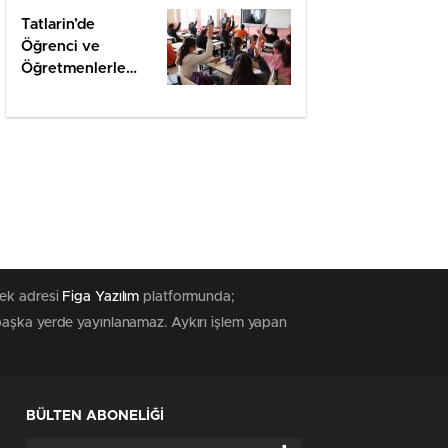
Tatlarin’de
Öğrenci ve
Öğretmenlerle
Değerlendirme
uştur
Yayınlanma Tarihi: 27 Ekim 2023 20:26
ri
KATEGORİNİN POPÜLERLERİ
Okullar 1 gün tatil edildi
1