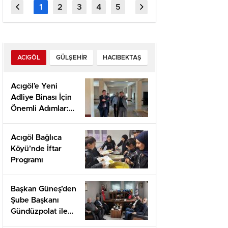
Snelheids‑geobsedeerde
Daha K
Olmalı”
ACIGÖL
GÜLŞEHIR
HACIBEKTAŞ
Acıgöl’e Yeni
Adliye Binası İçin
Önemli Adımlar:
Yerinde İnceleme
ve Proje
Acıgöl Bağlıca
Değerlendirmesi
Köyü’nde İftar
Programı
Başkan Güneş’den
Şube Başkanı
Gündüzpolat ile
Hasbihal