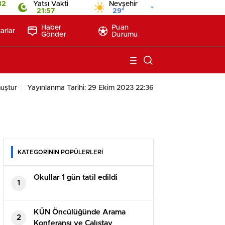
82
Yatsı Vakti
Nevşehir
21:57
29°
Haber
Puan
arlar
Gönder
Durumu
uştur
Yayınlanma Tarihi: 29 Ekim 2023 22:36
KATEGORİNİN POPÜLERLERİ
Okullar 1 gün tatil edildi
1
KÜN Öncülüğünde Arama
2
Konferansı ve Çalıştay