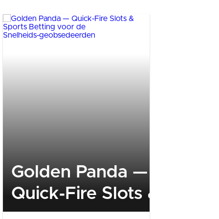
Golden Panda —
ERTAŞ
Quick‑Fire Slots & Sport
“Turiz
Betting voor de
Destekl