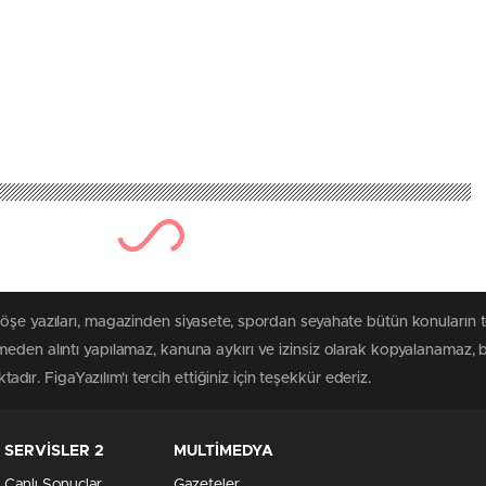
400 kez okunm
lunda Kariyer Günle
0
News