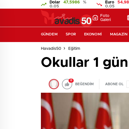
Dolar
47,5986
%
Euro
54,9
0.05
0.05
Foto
Galeri
GÜNDEM
SPOR
EKONOMI
MAGAZIN
Havadis50
Eğitim
Okullar 1 gün 
0
BEĞENDİM
ABONE OL