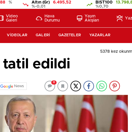
888
%
Altın (Gr)
6.495,52
BIST100
13.798,
%-0,01
%0,70
Video
Hava
Yayın
Yaz
Galeri
Durumu
Akışları
VIDEOLAR
GALERI
GAZETELER
YAZARLAR
5378 kez okunm
tatil edildi
0
News