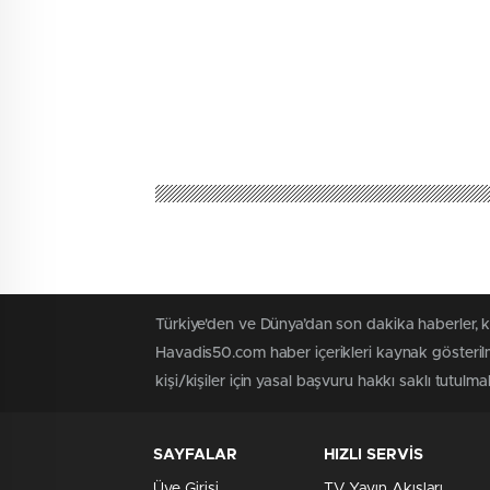
Havadis50
Eğitim
Gazi Ortaoku
0
BEĞENDİM
ABONE OL