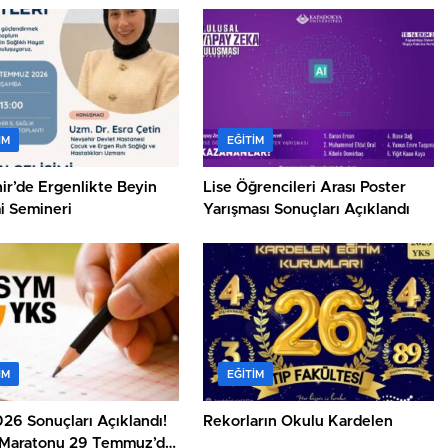
IM
EĞITIM
ir’de Ergenlikte Beyin
Lise Öğrencileri Arası Poster
i Semineri
Yarışması Sonuçları Açıklandı
IM
EĞITIM
26 Sonuçları Açıklandı!
Rekorların Okulu Kardelen
 Maratonu 29 Temmuz’da