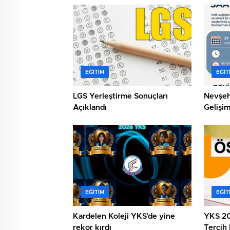
EĞITIM
EĞIT
LGS Yerleştirme Sonuçları
Nevşeh
Açıklandı
Gelişim
EĞITIM
EĞIT
Kardelen Koleji YKS’de yine
YKS 20
rekor kırdı
Tercih