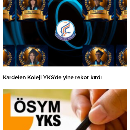
Kardelen Koleji YKS’de yine rekor kırdı