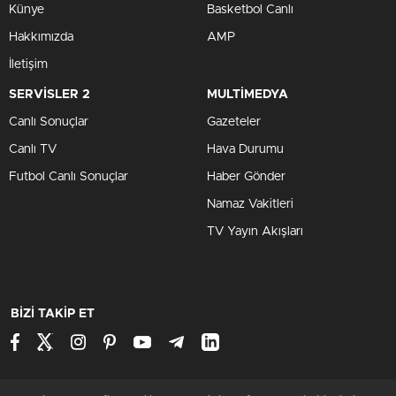
2025 yılının ‘Aile Yılı’ olması nedeniyle ve Türkiye Yüzyılı
Maarif Modeli’nde ebeveyn rolünün önemine vurgu
yapmak ve ailelerin eğitim süreçlerine daha fazla dâhil
olmasını sağlamak amacıyla düzenlenen “Maarif Modeli
Ebeveyn Okulu” kursları kapsamında, okullarda “Maarif
Modeli Ebeveyn Okulu” ve “Aile Okulu” kursları açılmaya
devam ediyor. Bu doğrultuda İl Milli Eğitim şube müdürü
Gülüzar Yıldız Ergin, Hacı Mustafa-Türkan Öbekli
İlkokulunda düzenlenen kursu ziyaret ederek ailelerle bir
araya geldi ve Milli Eğitim Bakanlığının aileye verdiği
öneme vurgu yaptı.