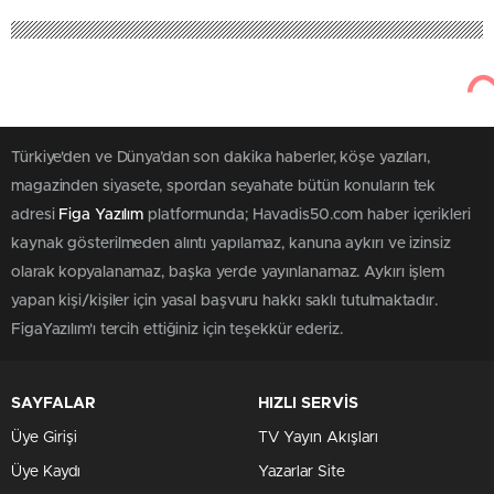
252
22 Nisan 2025
Havadis50
Eğitim
“Maarif Modeli Ebeveyn Okulu”
ve “Aile Okulu” Kursları Açılmaya
Devam Ediyor
0
0