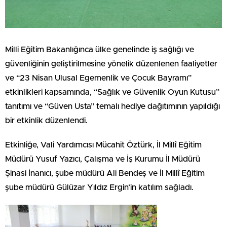
Milli Eğitim Bakanlığınca ülke genelinde iş sağlığı ve
güvenliğinin geliştirilmesine yönelik düzenlenen faaliyetler
ve “23 Nisan Ulusal Egemenlik ve Çocuk Bayramı”
etkinlikleri kapsamında, “Sağlık ve Güvenlik Oyun Kutusu”
tanıtımı ve “Güven Usta” temalı hediye dağıtımının yapıldığı
bir etkinlik düzenlendi.
Etkinliğe, Vali Yardımcısı Mücahit Öztürk, İl Millî Eğitim
Müdürü Yusuf Yazıcı, Çalışma ve İş Kurumu İl Müdürü
Şinasi İnanıcı, şube müdürü Ali Bendeş ve İl Millî Eğitim
şube müdürü Gülüzar Yıldız Ergin’in katılım sağladı.